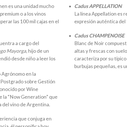
umen es una unidad mucho
Cadus APPELLATION
premium o a los vinos
La línea Appellation es r
perar las 100 mil cajas en el
expresión auténtica del
Cadus CHAMPENOISE
entra a cargo del
Blanc de Noir compuesto
ago Mayorga
, hijo de un
altas y frescas con suel
dió desde niño a leer los
caracteriza por su típico
burbujas pequeñas, es u
 Agrónomo en la
 Postgrado sobre Gestión
econocido por Wine
e la “Now Generation” que
 del vino de Argentina.
eriencia que conjuga en
ncia, él personifica hoy