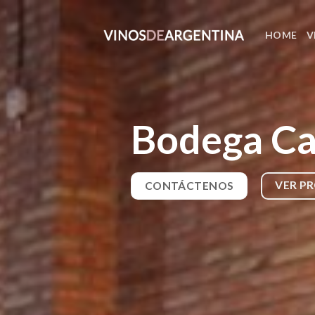
Skip
to
HOME
V
content
Bodega Ca
VER P
CONTÁCTENOS