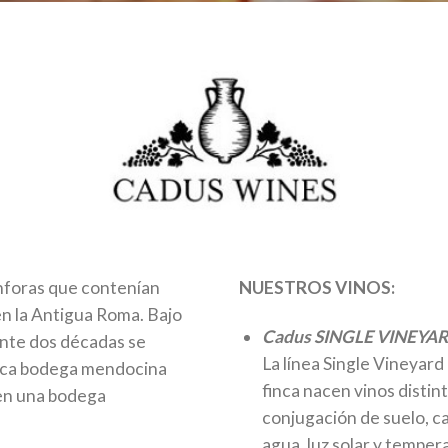
ánforas que contenían
NUESTROS VINOS:
 en la Antigua Roma. Bajo
Cadus SINGLE VINEYA
nte dos décadas se
La línea Single Vineyard 
órica bodega mendocina
finca nacen vinos distin
 en una bodega
conjugación de suelo, ca
agua, luz solar y temper