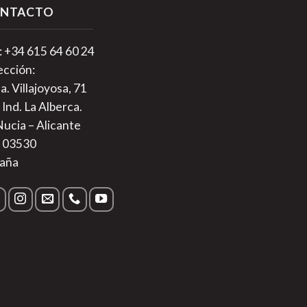
NTACTO
.: +34 615 64 60 24
ección:
a. Villajoyosa, 71
 Ind. La Alberca.
Nucia – Alicante
. 03530
aña