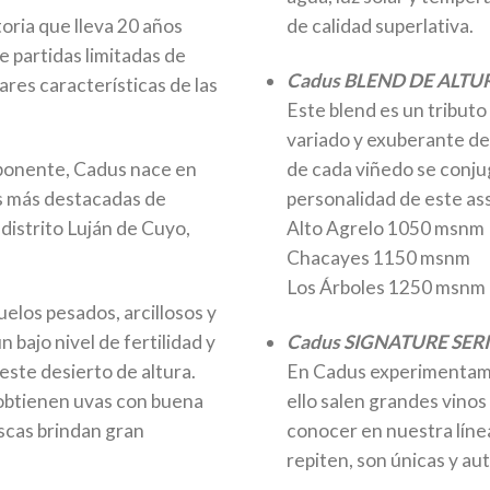
oria que lleva 20 años
de calidad superlativa.
e partidas limitadas de
Cadus BLEND DE ALTU
lares características de las
Este blend es un tributo
variado y exuberante de
onente, Cadus nace en
de cada viñedo se conjug
as más destacadas de
personalidad de este a
istrito Luján de Cuyo,
Alto Agrelo 1050 msnm
Chacayes 1150 msnm
Los Árboles 1250 msnm
elos pesados, arcillosos y
 bajo nivel de fertilidad y
Cadus SIGNATURE SERI
este desierto de altura.
En Cadus experimentamo
 obtienen uvas con buena
ello salen grandes vinos
escas brindan gran
conocer en nuestra líne
repiten, son únicas y au