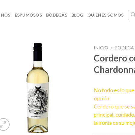
INOS
ESPUMOSOS
BODEGAS
BLOG
QUIENES SOMOS
INICIO
/
BODEGA 
Cordero c
Chardonn
No todo es lo que
opción.
Cordero que se sa
principal, cuidado
la ironía es su mej