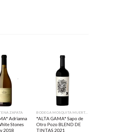
TENA ZAPATA
BODEGA MOSQUITA MUERTA WINES
MA* Adrianna
*ALTA GAMA* Sapo de
hite Stones
Otro Pozo BLEND DE
y 2018
TINTAS 2021