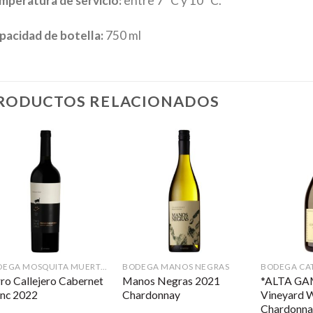
mperatura de servicio:
entre 7º C y 10º C.
pacidad de botella:
750 ml
RODUCTOS RELACIONADOS
BODEGA MOSQUITA MUERTA WINES
BODEGA MANOS NEGRAS
BODEGA CA
ro Callejero Cabernet
Manos Negras 2021
*ALTA GA
anc 2022
Chardonnay
Vineyard W
Chardonna