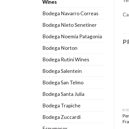
Te
Wines
Bodega Navarro Correas
Ca
Bodega Nieto Senetiner
Bodega Noemía Patagonia
P
Bodega Norton
Bodega Rutini Wines
Bodega Salentein
Bodega San Telmo
Bodega Santa Julia
Bodega Trapiche
BODEGA MOSQUITA MUERTA WINES
BODEGA MOSQUITA MUERTA WINES
Perro Callejero Blend de
Cordero con Piel de Lobo
Per
Bodega Zuccardi
Malbec 2022
Malbec 2022
Fr
Espumosos