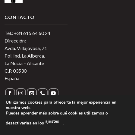
CONTACTO
Tel.: +34 615 64 60 24
Dirección:
Avda. Villajoyosa, 71
Pol. Ind. La Alberca.
La Nucia – Alicante
C.P. 03530
España
Utilizamos cookies para ofrecerte la mejor experiencia en
nuestra web.
Puedes aprender más sobre qué cookies utilizamos o
Política de Privacidad
|
Política de Cookies
|
Más información
ajustes
desactivarlas en los
.
sobre las Cookies
|
Aviso Legal
1
Copyright 2026 ©
Vinos de Argentina
- Todos los derechos