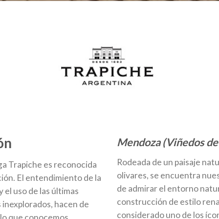
ón
Mendoza (Viñedos de
Rodeada de un paisaje natu
ga Trapiche es reconocida
olivares, se encuentra nue
ión. El entendimiento de la
de admirar el entorno natur
 el uso de las últimas
construcción de estilo ren
s inexplorados, hacen de
considerado uno de los ícon
llo que conocemos.