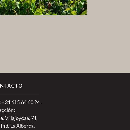
NTACTO
.: +34 615 64 60 24
ección:
a. Villajoyosa, 71
 Ind. La Alberca.