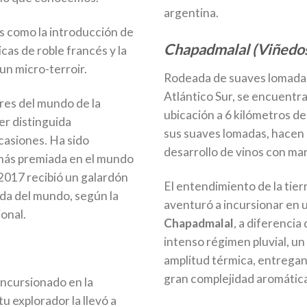
argentina.
s como la introducción de
Chapadmalal (Viñedos
cas de roble francés y la
un micro-terroir.
Rodeada de suaves lomadas 
Atlántico Sur, se encuentr
ares del mundo de la
ubicación a 6 kilómetros del
ser distinguida
sus suaves lomadas, hacen d
asiones. Ha sido
desarrollo de vinos con ma
más premiada en el mundo
2017 recibió un galardón
El entendimiento de la tie
da del mundo, según la
aventuró a incursionar en 
ional.
Chapadmalal
, a diferencia
intenso régimen pluvial, un
amplitud térmica, entregan
gran complejidad aromátic
incursionado en la
u explorador la llevó a