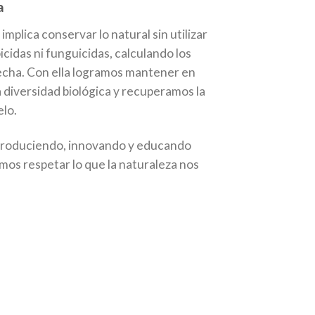
a
implica conservar lo natural sin utilizar
cidas ni funguicidas, calculando los
osecha. Con ella logramos mantener en
la diversidad biológica y recuperamos la
elo.
produciendo, innovando y educando
mos respetar lo que la naturaleza nos