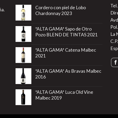
Tel
Cordero con piel de Lobo
ña.
Dir
Chardonnay 2023
Avd
Pol.
*ALTA GAMA* Sapo de Otro
La 
Pozo BLEND DE TINTAS 2021
C.P
Esp
*ALTA GAMA* Catena Malbec
2021
*ALTA GAMA* As Bravas Malbec
2016
*ALTA GAMA* Luca Old Vine
Malbec 2019