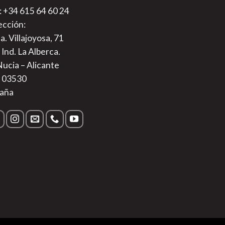
.: +34 615 64 60 24
ección:
a. Villajoyosa, 71
 Ind. La Alberca.
Nucia – Alicante
. 03530
aña