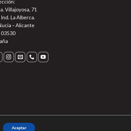
ección:
a. Villajoyosa, 71
 Ind. La Alberca.
Nucia – Alicante
. 03530
aña
s
|
Aviso Legal
Aceptar