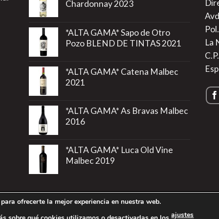
Dir
Chardonnay 2023
Avd
Pol.
*ALTA GAMA* Sapo de Otro
La 
Pozo BLEND DE TINTAS 2021
C.P
Esp
*ALTA GAMA* Catena Malbec
2021
*ALTA GAMA* As Bravas Malbec
2016
*ALTA GAMA* Luca Old Vine
Malbec 2019
para ofrecerte la mejor experiencia en nuestra web.
rivacidad
|
Política de Cookies
|
Más información sobre las Cookie
ajustes
s sobre qué cookies utilizamos o desactivarlas en los
.