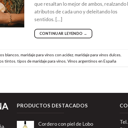
que resaltan lo mejor de ambos, realzando 
atributos de cada uno y deleitando los
sentidos. […]
CONTINUAR LEYENDO
→
nos blancos
,
maridaje para vinos con acidez
,
maridaje para vinos dulces
,
os tintos
,
tipos de maridaje para vinos
,
Vinos argentinos en España
PRODUCTOS DESTACADOS
CO
Tel
Cordero con piel de Lobo
ña.