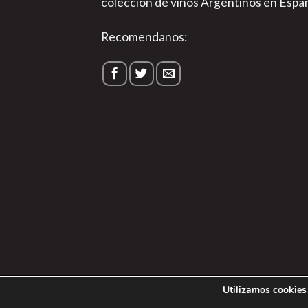
colección de vinos Argentinos en Espa
Recomendanos:
1
Utilizamos cookies 
Política de P