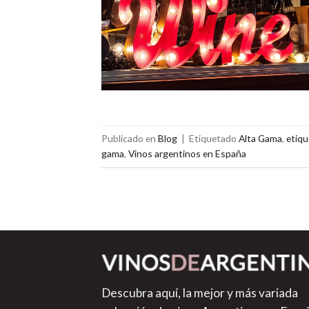
Publicado en
Blog
|
Etiquetado
Alta Gama
,
etiqu
gama
,
Vinos argentinos en España
Descubra aquí, la mejor y más variada