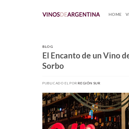
Skip
to
HOME
V
content
BLOG
El Encanto de un Vino d
Sorbo
PUBLICADO EL
POR
REGIÓN SUR