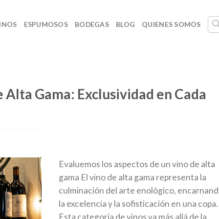
INOS
ESPUMOSOS
BODEGAS
BLOG
QUIENES SOMOS
e Alta Gama: Exclusividad en Cada
Evaluemos los aspectos de un vino de alta
gama El vino de alta gama representa la
culminación del arte enológico, encarnan
la excelencia y la sofisticación en una copa.
Esta categoría de vinos va más allá de la