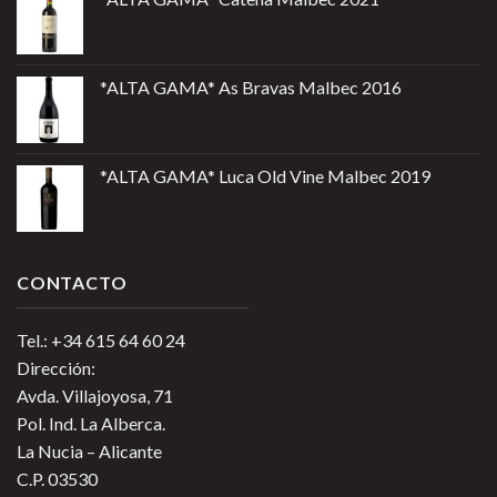
*ALTA GAMA* As Bravas Malbec 2016
*ALTA GAMA* Luca Old Vine Malbec 2019
CONTACTO
Tel.: +34 615 64 60 24
Dirección:
Avda. Villajoyosa, 71
Pol. Ind. La Alberca.
La Nucia – Alicante
C.P. 03530