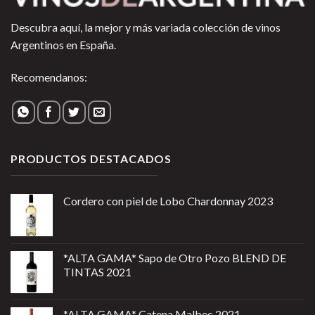
Descubra aquí, la mejor y más variada colección de vinos
Argentinos en España.
Recomendanos:
PRODUCTOS DESTACADOS
Cordero con piel de Lobo Chardonnay 2023
*ALTA GAMA* Sapo de Otro Pozo BLEND DE
TINTAS 2021
*ALTA GAMA* Catena Malbec 2021