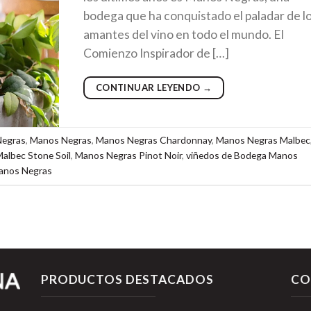
bodega que ha conquistado el paladar de l
amantes del vino en todo el mundo. El
Comienzo Inspirador de […]
CONTINUAR LEYENDO
→
Negras
,
Manos Negras
,
Manos Negras Chardonnay
,
Manos Negras Malbec
albec Stone Soil
,
Manos Negras Pinot Noir
,
viñedos de Bodega Manos
anos Negras
PRODUCTOS DESTACADOS
CO