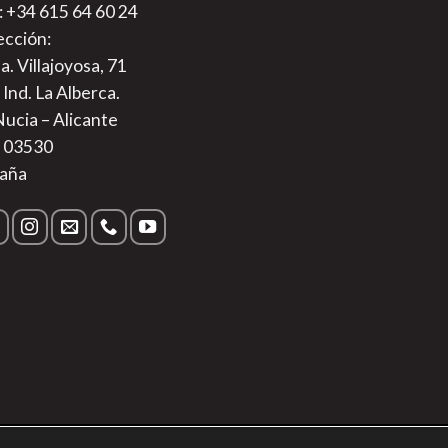
.: +34 615 64 60 24
ección:
a. Villajoyosa, 71
 Ind. La Alberca.
Nucia – Alicante
. 03530
aña