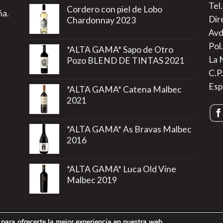
Tel
Cordero con piel de Lobo
ña.
Dir
Chardonnay 2023
Avd
Pol.
*ALTA GAMA* Sapo de Otro
La 
Pozo BLEND DE TINTAS 2021
C.P
Esp
*ALTA GAMA* Catena Malbec
2021
*ALTA GAMA* As Bravas Malbec
2016
*ALTA GAMA* Luca Old Vine
Malbec 2019
para ofrecerte la mejor experiencia en nuestra web.