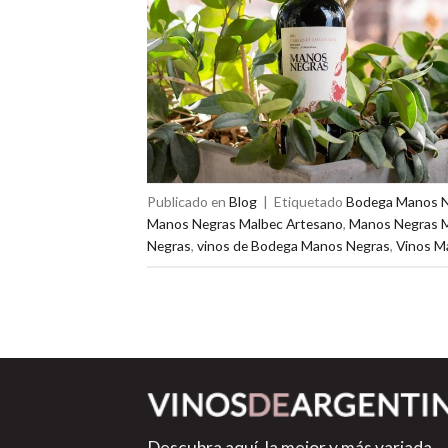
Publicado en
Blog
|
Etiquetado
Bodega Manos 
Manos Negras Malbec Artesano
,
Manos Negras M
Negras
,
vinos de Bodega Manos Negras
,
Vinos M
Descubra aquí, la mejor y más variada