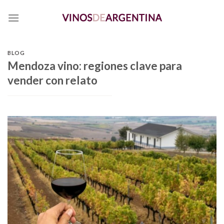
Skip
to
content
BLOG
Mendoza vino: regiones clave para
vender con relato