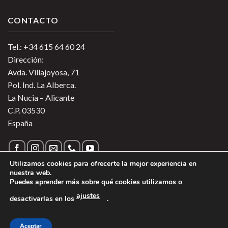
CONTACTO
Tel.: +34 615 64 60 24
Dirección:
Avda. Villajoyosa, 71
Pol. Ind. La Alberca.
La Nucia – Alicante
C.P. 03530
España
Utilizamos cookies para ofrecerte la mejor experiencia en
nuestra web.
Puedes aprender más sobre qué cookies utilizamos o
Política de Privacidad
|
Política de Cookies
|
Más información
ajustes
desactivarlas en los
.
sobre las Cookies
|
Aviso Legal
1
Copyright 2026 ©
Vinos de Argentina
- Todos los derechos
Aceptar