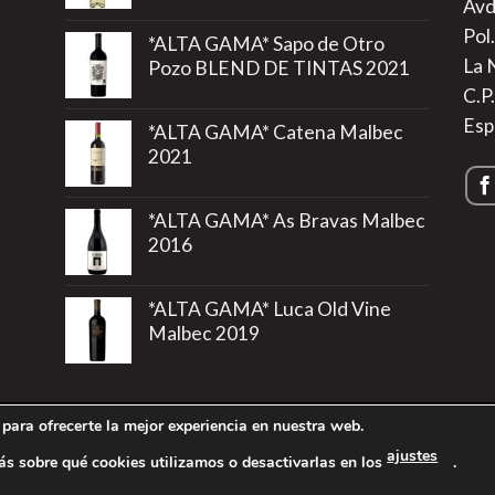
Avd
Pol.
*ALTA GAMA* Sapo de Otro
La 
Pozo BLEND DE TINTAS 2021
C.P
Esp
*ALTA GAMA* Catena Malbec
2021
*ALTA GAMA* As Bravas Malbec
2016
*ALTA GAMA* Luca Old Vine
Malbec 2019
para ofrecerte la mejor experiencia en nuestra web.
rivacidad
|
Política de Cookies
|
Más información sobre las Cookie
ajustes
s sobre qué cookies utilizamos o desactivarlas en los
.
6 ©
Vinos de Argentina
- Todos los derechos reservados - Región 