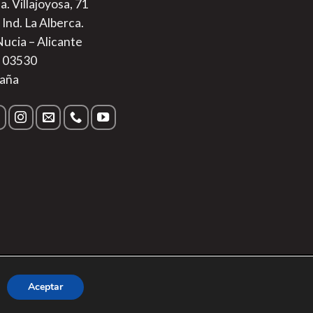
a. Villajoyosa, 71
 Ind. La Alberca.
Nucia – Alicante
. 03530
aña
s
|
Aviso Legal
Aceptar
Sur Alimentos SL.