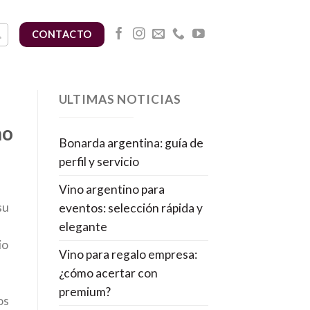
CONTACTO
ULTIMAS NOTICIAS
no
Bonarda argentina: guía de
perfil y servicio
Vino argentino para
su
eventos: selección rápida y
elegante
io
Vino para regalo empresa:
¿cómo acertar con
premium?
os