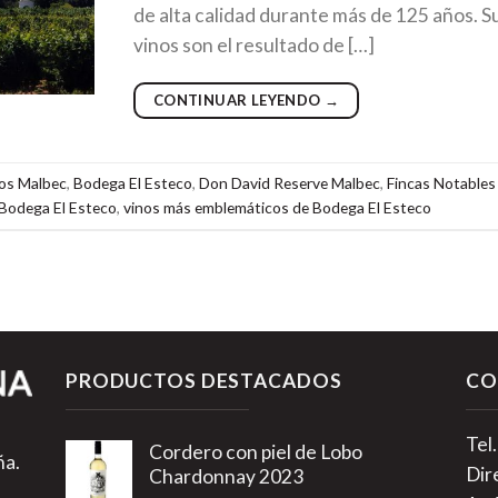
de alta calidad durante más de 125 años. S
vinos son el resultado de […]
CONTINUAR LEYENDO
→
os Malbec
,
Bodega El Esteco
,
Don David Reserve Malbec
,
Fincas Notables
 Bodega El Esteco
,
vinos más emblemáticos de Bodega El Esteco
PRODUCTOS DESTACADOS
CO
Tel
Cordero con piel de Lobo
ña.
Dir
Chardonnay 2023