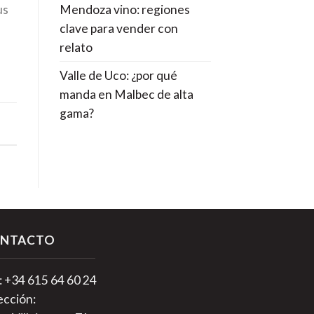
Mendoza vino: regiones
us
clave para vender con
relato
Valle de Uco: ¿por qué
manda en Malbec de alta
gama?
NTACTO
.: +34 615 64 60 24
ección: