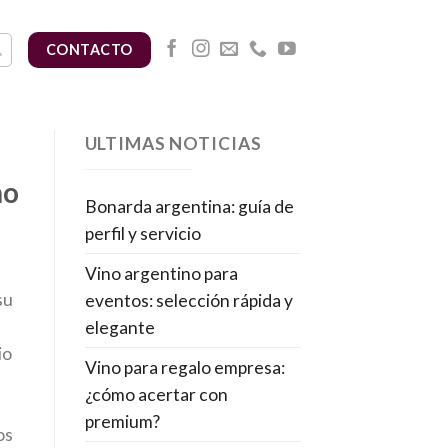
CONTACTO
ULTIMAS NOTICIAS
no
Bonarda argentina: guía de
perfil y servicio
Vino argentino para
su
eventos: selección rápida y
elegante
io
Vino para regalo empresa:
¿cómo acertar con
premium?
os