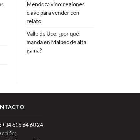
Mendoza vino: regiones
us
clave para vender con
relato
Valle de Uco: ¿por qué
manda en Malbec de alta
gama?
NTACTO
.: +34 615 64 60 24
ección: