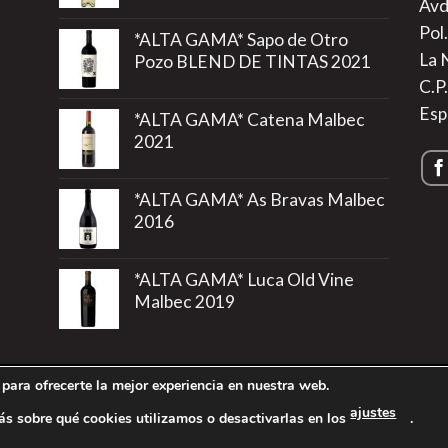
Avd
Pol.
*ALTA GAMA* Sapo de Otro
La 
Pozo BLEND DE TINTAS 2021
C.P
Esp
*ALTA GAMA* Catena Malbec
2021
*ALTA GAMA* As Bravas Malbec
2016
*ALTA GAMA* Luca Old Vine
Malbec 2019
para ofrecerte la mejor experiencia en nuestra web.
rivacidad
|
Política de Cookies
|
Más información sobre las Cookie
ajustes
s sobre qué cookies utilizamos o desactivarlas en los
.
6 ©
Vinos de Argentina
- Todos los derechos reservados - Región 