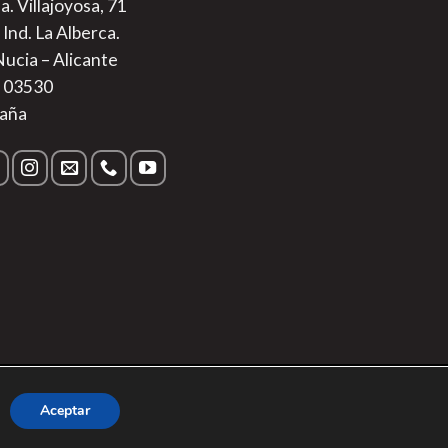
a. Villajoyosa, 71
 Ind. La Alberca.
Nucia – Alicante
. 03530
aña
s
|
Aviso Legal
Aceptar
Sur Alimentos SL.