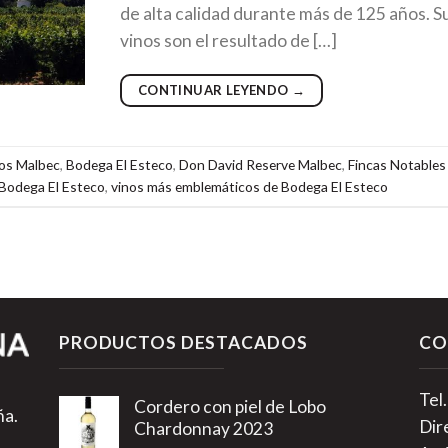
de alta calidad durante más de 125 años. S
vinos son el resultado de […]
CONTINUAR LEYENDO
→
os Malbec
,
Bodega El Esteco
,
Don David Reserve Malbec
,
Fincas Notables
 Bodega El Esteco
,
vinos más emblemáticos de Bodega El Esteco
PRODUCTOS DESTACADOS
CO
Tel
Cordero con piel de Lobo
ña.
Dir
Chardonnay 2023