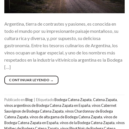
Argentina, tierra de contrastes y pasiones, es conocida en
todo el mundo por su impresionante paisaje montañoso, su
cultura rica y diversa, y, por supuesto, su deliciosa
gastronomía. Entre los tesoros culinarios de Argentina, los
vinos ocupan un lugar especial, y uno de los nombres más
respetados en la industria vitivinícola argentina es la Bodega
[…]
CONTINUAR LEYENDO
→
Publicado en
Blog
|
Etiquetado
Bodega Catena Zapata
,
Catena Zapata
,
vinos argentinos de Bodega Catena Zapata en España
,
vinos Cabernet
Sauvignon de Bodega Catena Zapata
,
vinos Chardonnay de Bodega
Catena Zapata
,
vinos de alta gama de Bodega Catena Zapata
,
vinos de
Bodega Catena Zapata en España
,
vinos de la Bodega Catena Zapata
,
vinos
Malbec de Bodega Catena Zapata
,
vinos Pinot Noir de Bodega Catena