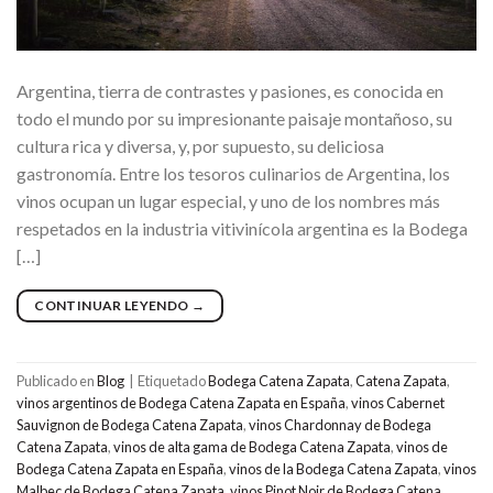
Argentina, tierra de contrastes y pasiones, es conocida en
todo el mundo por su impresionante paisaje montañoso, su
cultura rica y diversa, y, por supuesto, su deliciosa
gastronomía. Entre los tesoros culinarios de Argentina, los
vinos ocupan un lugar especial, y uno de los nombres más
respetados en la industria vitivinícola argentina es la Bodega
[…]
CONTINUAR LEYENDO
→
Publicado en
Blog
|
Etiquetado
Bodega Catena Zapata
,
Catena Zapata
,
vinos argentinos de Bodega Catena Zapata en España
,
vinos Cabernet
Sauvignon de Bodega Catena Zapata
,
vinos Chardonnay de Bodega
Catena Zapata
,
vinos de alta gama de Bodega Catena Zapata
,
vinos de
Bodega Catena Zapata en España
,
vinos de la Bodega Catena Zapata
,
vinos
Malbec de Bodega Catena Zapata
,
vinos Pinot Noir de Bodega Catena