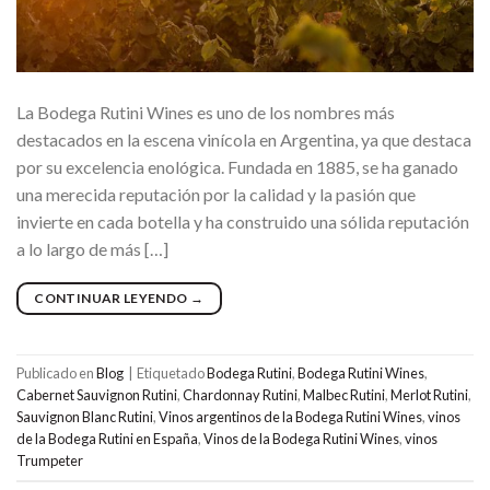
La Bodega Rutini Wines es uno de los nombres más
destacados en la escena vinícola en Argentina, ya que destaca
por su excelencia enológica. Fundada en 1885, se ha ganado
una merecida reputación por la calidad y la pasión que
invierte en cada botella y ha construido una sólida reputación
a lo largo de más […]
CONTINUAR LEYENDO
→
Publicado en
Blog
|
Etiquetado
Bodega Rutini
,
Bodega Rutini Wines
,
Cabernet Sauvignon Rutini
,
Chardonnay Rutini
,
Malbec Rutini
,
Merlot Rutini
,
Sauvignon Blanc Rutini
,
Vinos argentinos de la Bodega Rutini Wines
,
vinos
de la Bodega Rutini en España
,
Vinos de la Bodega Rutini Wines
,
vinos
Trumpeter