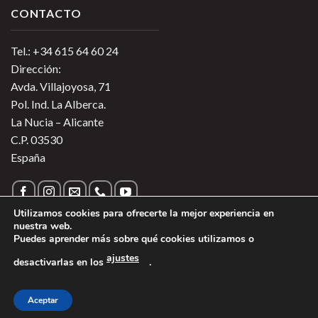
CONTACTO
Tel.: +34 615 64 60 24
Dirección:
Avda. Villajoyosa, 71
Pol. Ind. La Alberca.
La Nucia – Alicante
C.P. 03530
España
Utilizamos cookies para ofrecerte la mejor experiencia en
nuestra web.
Puedes aprender más sobre qué cookies utilizamos o
Política de Privacidad
|
Política de Cookies
|
Más información
ajustes
desactivarlas en los
.
sobre las Cookies
|
Aviso Legal
1
Copyright 2026 ©
Vinos de Argentina
- Todos los derechos
Aceptar
reservados - Región Sur Alimentos SL.