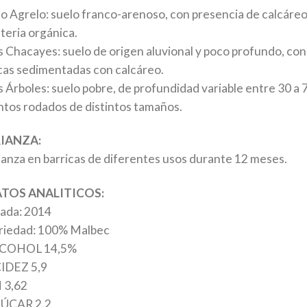
to Agrelo: suelo franco-arenoso, con presencia de calcáreo
teria orgánica.
s Chacayes: suelo de origen aluvional y poco profundo, con
cas sedimentadas con calcáreo.
s Árboles: suelo pobre, de profundidad variable entre 30 a 
ntos rodados de distintos tamaños.
IANZA:
ianza en barricas de diferentes usos durante 12 meses.
TOS ANALITICOS:
ada: 2014
riedad: 100% Malbec
COHOL 14,5%
IDEZ 5,9
 3,62
ÚCAR 2,2