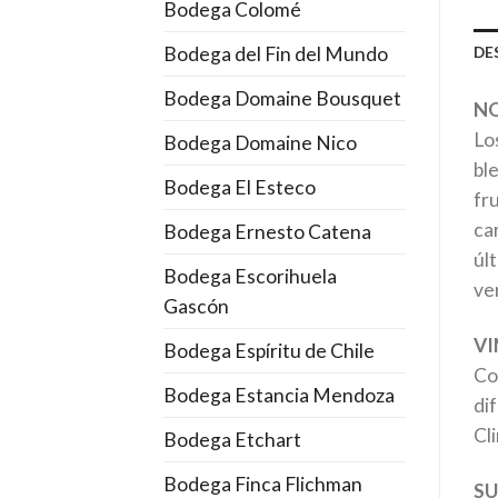
Bodega Colomé
Bodega del Fin del Mundo
DE
Bodega Domaine Bousquet
NO
Lo
Bodega Domaine Nico
bl
Bodega El Esteco
fr
ca
Bodega Ernesto Catena
úl
Bodega Escorihuela
ve
Gascón
VI
Bodega Espíritu de Chile
Co
Bodega Estancia Mendoza
di
Cl
Bodega Etchart
Bodega Finca Flichman
SU