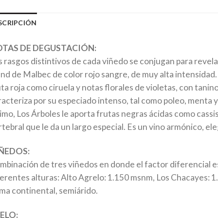
SCRIPCIÓN
TAS DE DEGUSTACIÓN:
s rasgos distintivos de cada viñedo se conjugan para revela
end de Malbec de color rojo sangre, de muy alta intensidad.
uta roja como ciruela y notas florales de violetas, con tan
racteriza por su especiado intenso, tal como poleo, menta 
timo, Los Árboles le aporta frutas negras ácidas como cassi
rtebral que le da un largo especial. Es un vino armónico, el
ÑEDOS:
mbinación de tres viñedos en donde el factor diferencial es
ferentes alturas: Alto Agrelo: 1.150 msnm, Los Chacayes: 
ima continental, semiárido.
ELO: