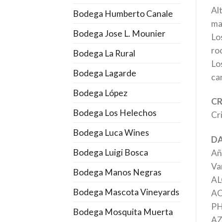
Al
Bodega Humberto Canale
ma
Bodega Jose L. Mounier
Lo
ro
Bodega La Rural
Lo
Bodega Lagarde
ca
Bodega López
CR
Bodega Los Helechos
Cr
Bodega Luca Wines
DA
Bodega Luigi Bosca
Añ
Va
Bodega Manos Negras
AL
Bodega Mascota Vineyards
AC
PH
Bodega Mosquita Muerta
AZ