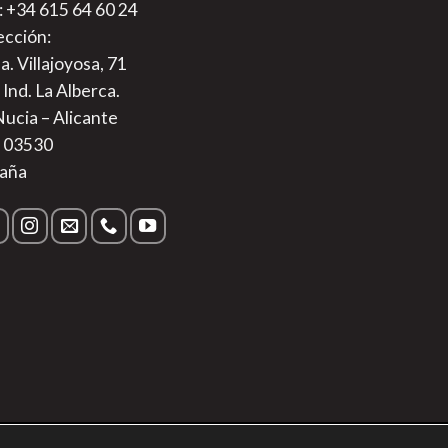
.: +34 615 64 60 24
ección:
a. Villajoyosa, 71
 Ind. La Alberca.
Nucia – Alicante
. 03530
aña