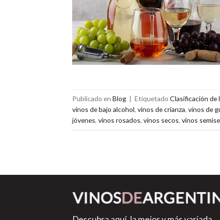
Publicado en
Blog
|
Etiquetado
Clasificación de 
vinos de bajo alcohol
,
vinos de crianza
,
vinos de g
jóvenes
,
vinos rosados
,
vinos secos
,
vinos semise
Descubra aquí, la mejor y más variada