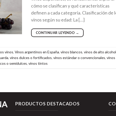
cómo se clasifican y qué características
definen a cada categoría. Clasificación de 
vinos según su edad: La […]
CONTINUAR LEYENDO
→
los vinos
,
Vinos argentinos en España
,
vinos blancos
,
vinos de alto alcoho
uarda
,
vinos dulces o fortificados
,
vinos estándar o convencionales
,
vinos
cos o semidulces
,
vinos tintos
PRODUCTOS DESTACADOS
CO