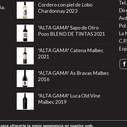
Tel
Cordero con piel de Lobo
ña.
Dir
Chardonnay 2023
Avd
Pol.
*ALTA GAMA* Sapo de Otro
La 
Pozo BLEND DE TINTAS 2021
C.P
Esp
*ALTA GAMA* Catena Malbec
2021
*ALTA GAMA* As Bravas Malbec
2016
*ALTA GAMA* Luca Old Vine
Malbec 2019
para ofrecerte la mejor experiencia en nuestra web.