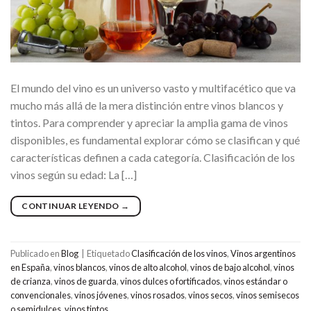
El mundo del vino es un universo vasto y multifacético que va
mucho más allá de la mera distinción entre vinos blancos y
tintos. Para comprender y apreciar la amplia gama de vinos
disponibles, es fundamental explorar cómo se clasifican y qué
características definen a cada categoría. Clasificación de los
vinos según su edad: La […]
CONTINUAR LEYENDO
→
Publicado en
Blog
|
Etiquetado
Clasificación de los vinos
,
Vinos argentinos
en España
,
vinos blancos
,
vinos de alto alcohol
,
vinos de bajo alcohol
,
vinos
de crianza
,
vinos de guarda
,
vinos dulces o fortificados
,
vinos estándar o
convencionales
,
vinos jóvenes
,
vinos rosados
,
vinos secos
,
vinos semisecos
o semidulces
,
vinos tintos