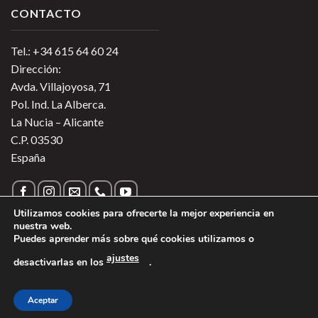
CONTACTO
Tel.: +34 615 64 60 24
Dirección:
Avda. Villajoyosa, 71
Pol. Ind. La Alberca.
La Nucia – Alicante
C.P. 03530
España
Utilizamos cookies para ofrecerte la mejor experiencia en
nuestra web.
Puedes aprender más sobre qué cookies utilizamos o
Política de Privacidad
|
Política de Cookies
|
Más información
ajustes
desactivarlas en los
.
sobre las Cookies
|
Aviso Legal
1
Copyright 2026 ©
Vinos de Argentina
- Todos los derechos
Aceptar
reservados - Región Sur Alimentos SL.