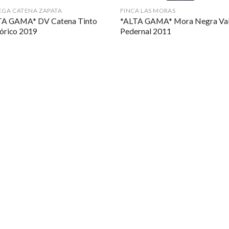
GA CATENA ZAPATA
FINCA LAS MORAS
TA GAMA* DV Catena Tinto
*ALTA GAMA* Mora Negra Val
órico 2019
Pedernal 2011