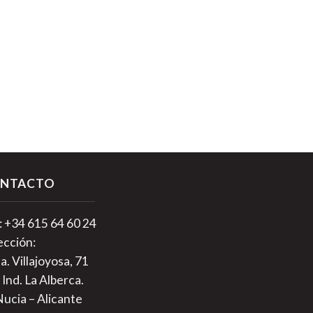
NTACTO
.: +34 615 64 60 24
ección:
a. Villajoyosa, 71
 Ind. La Alberca.
Nucia – Alicante