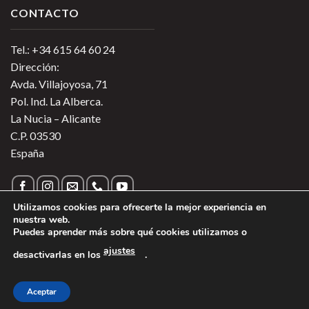
CONTACTO
Tel.: +34 615 64 60 24
Dirección:
Avda. Villajoyosa, 71
Pol. Ind. La Alberca.
La Nucia – Alicante
C.P. 03530
España
Utilizamos cookies para ofrecerte la mejor experiencia en
nuestra web.
Puedes aprender más sobre qué cookies utilizamos o
Política de Privacidad
|
Política de Cookies
|
Más información
ajustes
desactivarlas en los
.
sobre las Cookies
|
Aviso Legal
1
Copyright 2026 ©
Vinos de Argentina
- Todos los derechos
Aceptar
reservados - Región Sur Alimentos SL.