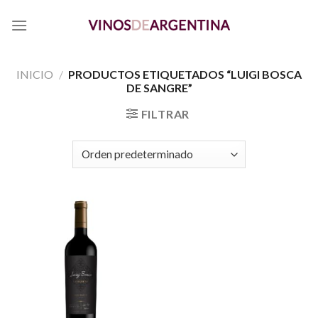
Skip
to
content
INICIO
/
PRODUCTOS ETIQUETADOS “LUIGI BOSCA
DE SANGRE”
FILTRAR