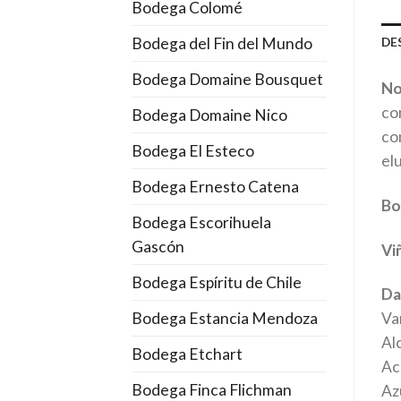
Bodega Colomé
Bodega del Fin del Mundo
DE
Bodega Domaine Bousquet
No
co
Bodega Domaine Nico
co
Bodega El Esteco
elu
Bodega Ernesto Catena
Bo
Bodega Escorihuela
Gascón
Vi
Bodega Espíritu de Chile
Da
Bodega Estancia Mendoza
Va
Al
Bodega Etchart
Aci
Bodega Finca Flichman
Azú