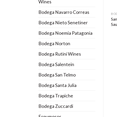
Wines
Bodega Navarro Correas
BODEGA LA RURAL
BODEGA LA RURAL
BOD
Pequeña Vasija Sauvignon
San
San Felipe Blanco 2010
Bodega Nieto Senetiner
Blanc 2017
Sa
Bodega Noemía Patagonia
Bodega Norton
Bodega Rutini Wines
Bodega Salentein
Bodega San Telmo
Bodega Santa Julia
Bodega Trapiche
Bodega Zuccardi
Espumosos