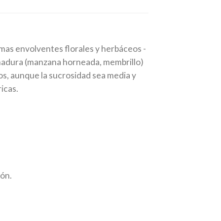
omas envolventes florales y herbáceos -
remadura (manzana horneada, membrillo)
os, aunque la sucrosidad sea media y
icas.
ón.