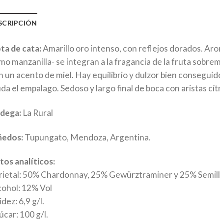
SCRIPCIÓN
ta de cata:
Amarillo oro intenso, con reflejos dorados. Ar
mo manzanilla- se integran a la fragancia de la fruta sob
n un acento de miel. Hay equilibrio y dulzor bien conseguid
da el empalago. Sedoso y largo final de boca con aristas cítr
dega:
La Rural
ñedos:
Tupungato, Mendoza, Argentina.
tos analíticos:
rietal: 50% Chardonnay, 25% Gewürztraminer y 25% Semill
cohol: 12% Vol
dez: 6,9 g/l.
car: 100 g/l.