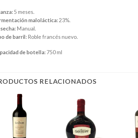
ianza:
5 meses.
rmentación maloláctica:
23%.
secha:
Manual.
o de barril:
Roble francés nuevo.
pacidad de botella:
750 ml
RODUCTOS RELACIONADOS