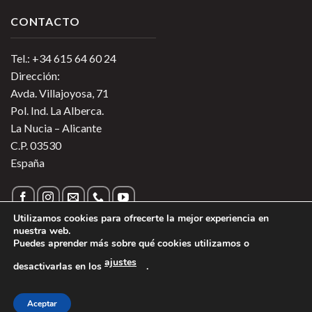
CONTACTO
Tel.: +34 615 64 60 24
Dirección:
Avda. Villajoyosa, 71
Pol. Ind. La Alberca.
La Nucia – Alicante
C.P. 03530
España
Utilizamos cookies para ofrecerte la mejor experiencia en
nuestra web.
Puedes aprender más sobre qué cookies utilizamos o
Política de Privacidad
|
Política de Cookies
|
Más información
ajustes
desactivarlas en los
.
sobre las Cookies
|
Aviso Legal
1
Copyright 2026 ©
Vinos de Argentina
- Todos los derechos
Aceptar
reservados - Región Sur Alimentos SL.