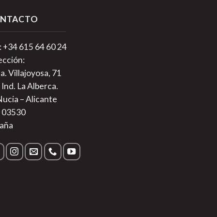
NTACTO
.: +34 615 64 60 24
ección:
a. Villajoyosa, 71
 Ind. La Alberca.
Nucia – Alicante
. 03530
aña