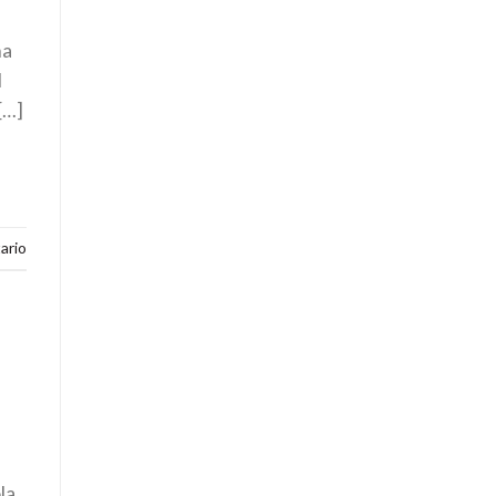
e
na
l
[…]
ario
la