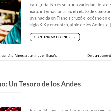
categoría. No es solo una variedad tinta d
éxito internacional. Es el relato de cómo u
uva nacida en Francia cruzó el océano en e
siglo XIX y encontró, al pie de los Andes, el 
CONTINUAR LEYENDO
→
argentino
,
Vinos argentinos en España
Deje un coment
o: Un Tesoro de los Andes
El vino Malbec argentino es una joya viníco