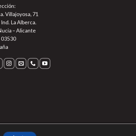
ección:
a. Villajoyosa, 71
 Ind. La Alberca.
Nucia – Alicante
. 03530
aña
s
|
Aviso Legal