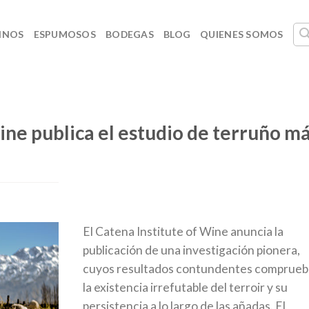
INOS
ESPUMOSOS
BODEGAS
BLOG
QUIENES SOMOS
ine publica el estudio de terruño m
El Catena Institute of Wine anuncia la
publicación de una investigación pionera,
cuyos resultados contundentes comprue
la existencia irrefutable del terroir y su
persistencia a lo largo de las añadas. El