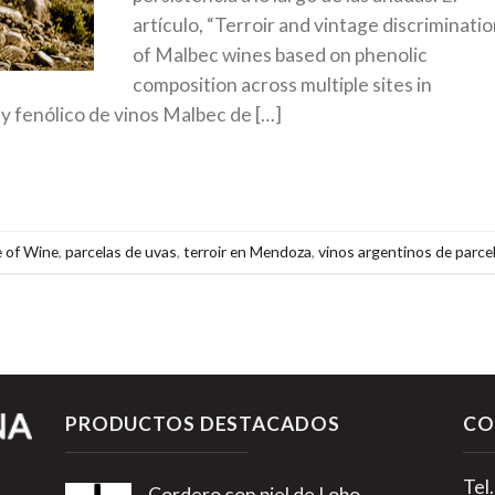
artículo, “Terroir and vintage discriminati
of Malbec wines based on phenolic
composition across multiple sites in
 y fenólico de vinos Malbec de […]
e of Wine
,
parcelas de uvas
,
terroir en Mendoza
,
vinos argentinos de parce
PRODUCTOS DESTACADOS
CO
Tel
Cordero con piel de Lobo