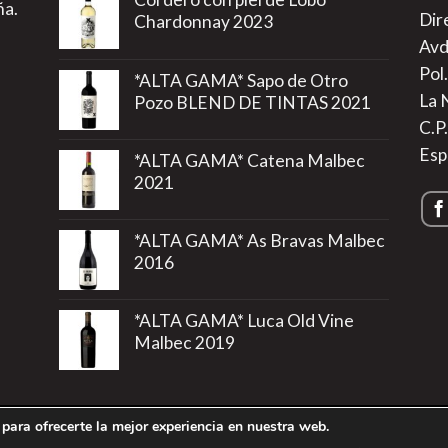
ña.
Dir
Chardonnay 2023
Avd
Pol.
*ALTA GAMA* Sapo de Otro
La 
Pozo BLEND DE TINTAS 2021
C.P
Esp
*ALTA GAMA* Catena Malbec
2021
*ALTA GAMA* As Bravas Malbec
2016
*ALTA GAMA* Luca Old Vine
Malbec 2019
para ofrecerte la mejor experiencia en nuestra web.
rivacidad
|
Política de Cookies
|
Más información sobre las Cookie