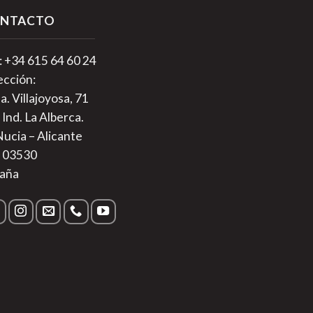
NTACTO
.: +34 615 64 60 24
ección:
a. Villajoyosa, 71
 Ind. La Alberca.
Nucia – Alicante
. 03530
aña