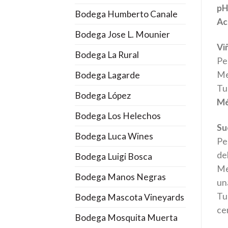
pH
Bodega Humberto Canale
Ac
Bodega Jose L. Mounier
Vi
Bodega La Rural
Pe
Me
Bodega Lagarde
Tu
Bodega López
Mé
Bodega Los Helechos
Su
Bodega Luca Wines
Pe
de
Bodega Luigi Bosca
Me
Bodega Manos Negras
un
Tu
Bodega Mascota Vineyards
ce
Bodega Mosquita Muerta