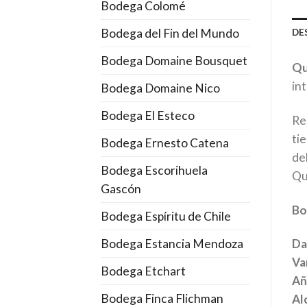
Bodega Colomé
Bodega del Fin del Mundo
DE
Bodega Domaine Bousquet
Qu
in
Bodega Domaine Nico
Bodega El Esteco
Re
ti
Bodega Ernesto Catena
del
Bodega Escorihuela
Qu
Gascón
Bo
Bodega Espíritu de Chile
Bodega Estancia Mendoza
Da
Var
Bodega Etchart
Añ
Bodega Finca Flichman
Al