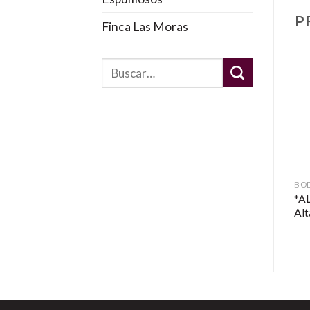
P
Finca Las Moras
BO
*A
Al