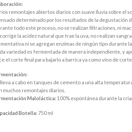
aboración:
rios remontajes abiertos diarios con suave lluvia sobre el s
ensado determinado por los resultados de la degustación di
rante todo este proceso, no se realizan filtraciones, ni ma
corrige la acidez natural que trae la uva, no realizan sang
mentativa ni se agregan enzimas de ningún tipo durante la v
da variedad es fermentada de manera independiente, y ap
e el corte final para bajarlo a barrica ya como vino de corte
rmentación:
 lleva a cabo en tanques de cemento a una alta temperatura
n muchos remontajes diarios.
rmentación Maloláctica:
100% espontánea durante la crian
pacidad Botella:
750 ml