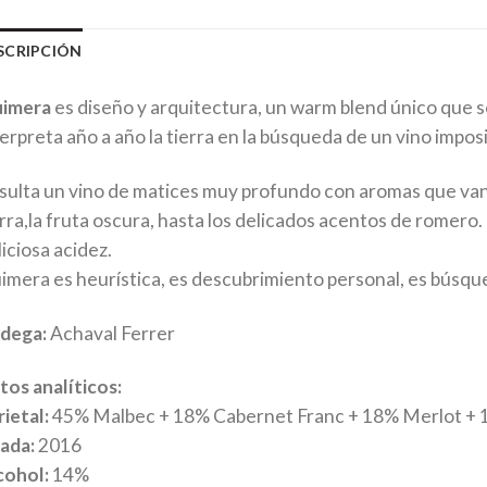
SCRIPCIÓN
imera
es diseño y arquitectura, un warm blend único que s
terpreta año a año la tierra en la búsqueda de un vino impo
sulta un vino de matices muy profundo con aromas que van 
erra,la fruta oscura, hasta los delicados acentos de romero.
iciosa acidez.
imera es heurística, es descubrimiento personal, es búsqu
dega:
Achaval Ferrer
tos analíticos:
ietal:
45% Malbec + 18% Cabernet Franc + 18% Merlot + 
ada:
2016
cohol:
14%