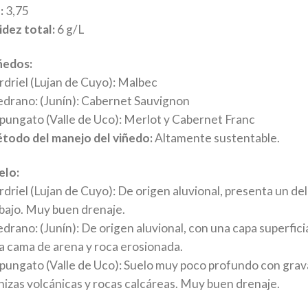
:
3,75
idez total:
6 g/L
ñedos:
rdriel (Lujan de Cuyo): Malbec
drano: (Junín): Cabernet Sauvignon
pungato (Valle de Uco): Merlot y Cabernet Franc
todo del manejo del viñedo:
Altamente sustentable.
elo:
rdriel (Lujan de Cuyo): De origen aluvional, presenta un de
bajo. Muy buen drenaje.
drano: (Junín): De origen aluvional, con una capa superfici
a cama de arena y roca erosionada.
pungato (Valle de Uco): Suelo muy poco profundo con grava
nizas volcánicas y rocas calcáreas. Muy buen drenaje.