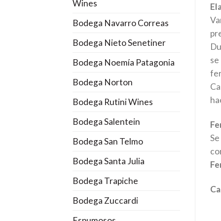
Wines
El
Va
Bodega Navarro Correas
pr
Bodega Nieto Senetiner
Du
se 
Bodega Noemía Patagonia
fer
Bodega Norton
Ca
hac
Bodega Rutini Wines
Bodega Salentein
Fe
Se
Bodega San Telmo
co
Bodega Santa Julia
Fe
Bodega Trapiche
Ca
Bodega Zuccardi
Espumosos