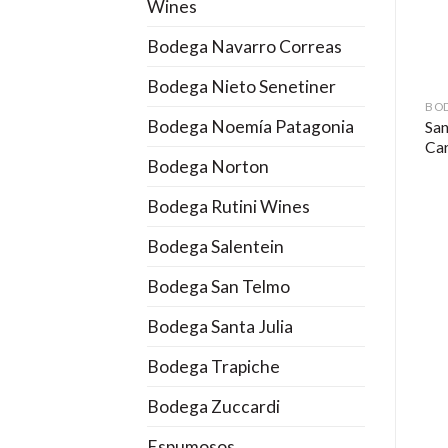
Wines
Bodega Navarro Correas
Bodega Nieto Senetiner
BODEGA LA RURAL
BODEGA LA RURAL
BOD
Bodega Noemía Patagonia
a
San Felipe Blanco
San
San Felipe Malbec 2017
Caramagnola
Ca
Bodega Norton
Bodega Rutini Wines
Bodega Salentein
Bodega San Telmo
Bodega Santa Julia
Bodega Trapiche
Bodega Zuccardi
Espumosos