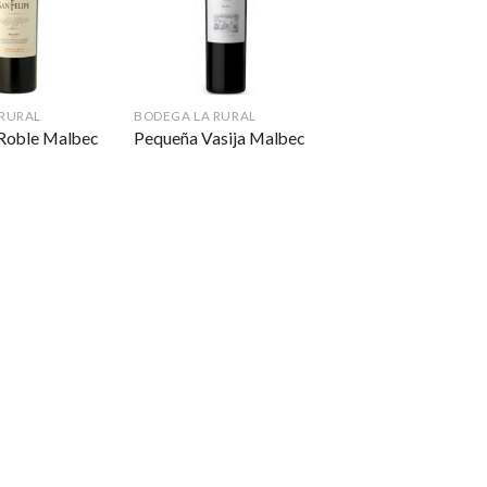
 RURAL
BODEGA LA RURAL
 Roble Malbec
Pequeña Vasija Malbec