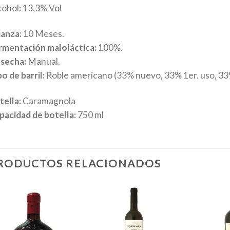
cohol: 13,3% Vol
ianza:
10 Meses.
rmentación maloláctica:
100%.
secha:
Manual.
o de barril:
Roble americano (33% nuevo, 33% 1er. uso, 33
tella:
Caramagnola
pacidad de botella:
750 ml
RODUCTOS RELACIONADOS