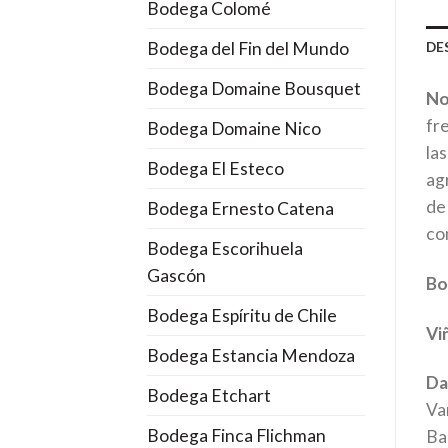
Bodega Colomé
Bodega del Fin del Mundo
DE
Bodega Domaine Bousquet
No
fr
Bodega Domaine Nico
la
Bodega El Esteco
ag
de
Bodega Ernesto Catena
co
Bodega Escorihuela
Gascón
Bo
Bodega Espíritu de Chile
Vi
Bodega Estancia Mendoza
Da
Bodega Etchart
Va
Bodega Finca Flichman
Ba