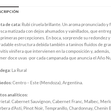
SCRIPCIÓN
ta de cata:
Rubí ciruela brillante. Un aroma pronunciado y f
esca matizada con dejos ahumados y vainillados, que entreg
s primeras percepciones. En boca, sorprende su redondez y e
radable estructura debida también a taninos fluidos de gr
 vitis vinifera que intervienen en la composición y, además
mer doce uvas -por cada campanada que anuncia el Año Nu
dega:
La Rural
ñedos:
Centro – Este (Mendoza), Argentina.
tos analíticos:
rietal: Cabernet Sauvignon, Cabernet Franc, Malbec, Merlo
rbera d’Asti, Pinot Noir, Tempranillo, Chardonnay, Chenin B