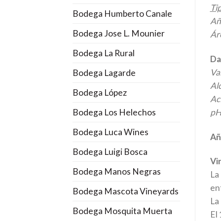
Ti
Bodega Humberto Canale
Añ
Bodega Jose L. Mounier
Ár
Bodega La Rural
Da
Var
Bodega Lagarde
Al
Bodega López
Aci
Bodega Los Helechos
pH
Bodega Luca Wines
Añ
Bodega Luigi Bosca
Vin
Bodega Manos Negras
La
en
Bodega Mascota Vineyards
La
Bodega Mosquita Muerta
El