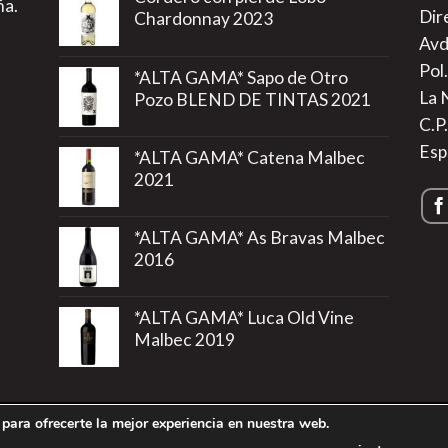
ña.
Dir
Chardonnay 2023
Avd
Pol.
*ALTA GAMA* Sapo de Otro
La 
Pozo BLEND DE TINTAS 2021
C.P
Esp
*ALTA GAMA* Catena Malbec
2021
*ALTA GAMA* As Bravas Malbec
2016
*ALTA GAMA* Luca Old Vine
Malbec 2019
para ofrecerte la mejor experiencia en nuestra web.
rivacidad
|
Política de Cookies
|
Más información sobre las Cookie