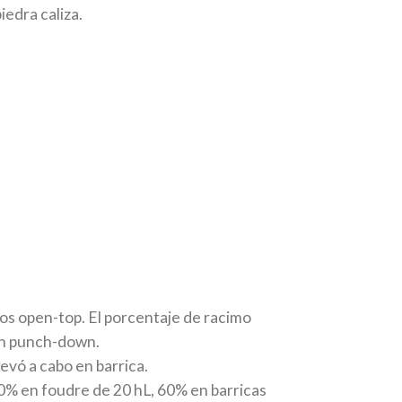
edra caliza.
ros open-top. El porcentaje de racimo
on punch-down.
evó a cabo en barrica.
40% en foudre de 20 hL, 60% en barricas