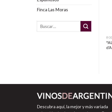
Finca Las Moras
BODEGA CATENA ZAPATA
BODEGA DOMAINE NICO
BO
*ALTA GAMA* Adrianna
*ALTA GAMA* Grand
*A
Vineyard White Stones
Père Pinot Noir 2023
d’A
Chardonnay 2018
Descubra aquí, la mejor y más variada