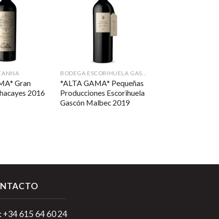
EANNA
BODEGA ESCORIHUELA GASCÓN
MA* Gran
*ALTA GAMA* Pequeñas
hacayes 2016
Producciones Escorihuela
Gascón Malbec 2019
NTACTO
.: +34 615 64 60 24