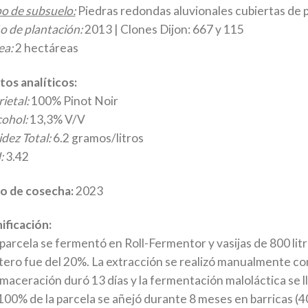
po de subsuelo:
Piedras redondas aluvionales cubiertas de pi
o de plantación:
2013 | Clones Dijon: 667 y 115
ea:
2 hectáreas
tos analíticos:
ietal:
100% Pinot Noir
cohol:
13,3% V/V
dez Total:
6.2 gramos/litros
:
3.42
o de cosecha:
2023
ificación:
 parcela se fermentó en Roll-Fermentor y vasijas de 800 lit
tero fue del 20%. La extracción se realizó manualmente c
 maceración duró 13 días y la fermentación maloláctica se ll
 100% de la parcela se añejó durante 8 meses en barricas (