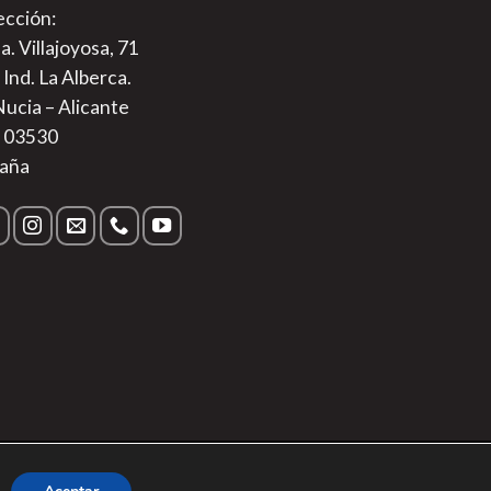
ección:
a. Villajoyosa, 71
 Ind. La Alberca.
Nucia – Alicante
. 03530
aña
s
|
Aviso Legal