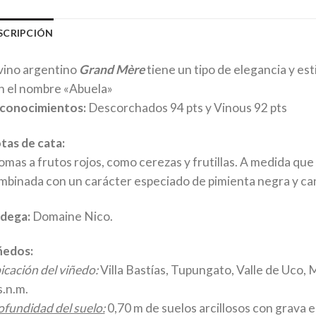
SCRIPCIÓN
 vino argentino
Grand Mère
tiene un tipo de elegancia y es
n el nombre «Abuela»
conocimientos:
Descorchados 94 pts y Vinous 92 pts
tas de cata:
omas a frutos rojos, como cerezas y frutillas. A medida que
mbinada con un carácter especiado de pimienta negra y can
dega:
Domaine Nico.
ñedos:
icación del viñedo:
Villa Bastías, Tupungato, Valle de Uco,
s.n.m.
ofundidad del suelo:
0,70 m de suelos arcillosos con grava e