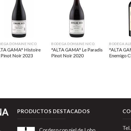
DEGA DOMAINE NICO
BODEGA DOMAINE NICO
BODEGA AL
LTA GAMA* Histoire
*ALTA GAMA* Le Paradis
*ALTA GA
 Pinot Noir 2023
Pinot Noir 2020
Enemigo C
PRODUCTOS DESTACADOS
CO
Tel
Cordero con piel de Lobo