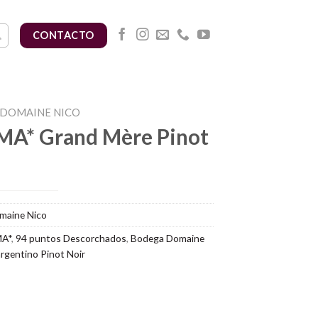
CONTACTO
DOMAINE NICO
MA* Grand Mère Pinot
maine Nico
MA*
,
94 puntos Descorchados
,
Bodega Domaine
argentino Pinot Noir