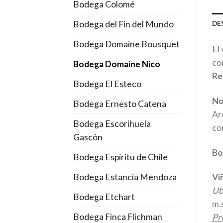
Bodega Colomé
Bodega del Fin del Mundo
DE
Bodega Domaine Bousquet
El
co
Bodega Domaine Nico
Re
Bodega El Esteco
No
Bodega Ernesto Catena
Ar
Bodega Escorihuela
co
Gascón
Bo
Bodega Espíritu de Chile
Bodega Estancia Mendoza
Vi
Ub
Bodega Etchart
m.
Bodega Finca Flichman
Pr