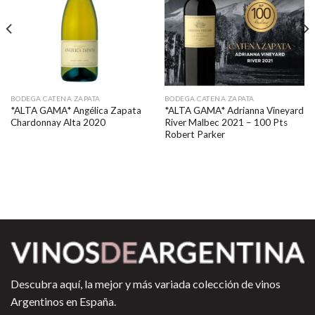
BODEGA CATENA ZAPATA
BODEGA CATENA ZAPATA
*ALTA GAMA* Angélica Zapata
*ALTA GAMA* Adrianna Vineyard
Chardonnay Alta 2020
River Malbec 2021 – 100 Pts
Robert Parker
Descubra aquí, la mejor y más variada colección de vinos
Argentinos en España.