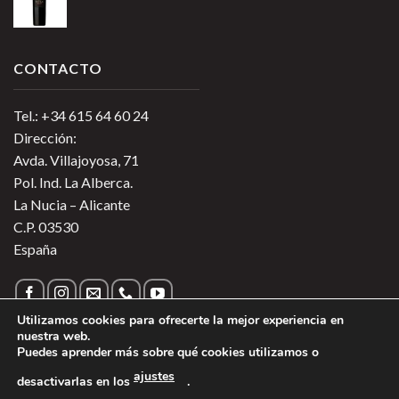
CONTACTO
Tel.: +34 615 64 60 24
Dirección:
Avda. Villajoyosa, 71
Pol. Ind. La Alberca.
La Nucia – Alicante
C.P. 03530
España
Utilizamos cookies para ofrecerte la mejor experiencia en
nuestra web.
Puedes aprender más sobre qué cookies utilizamos o
Política de Privacidad
|
Política de Cookies
|
Más información
ajustes
desactivarlas en los
.
sobre las Cookies
|
Aviso Legal
1