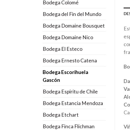
Bodega Colomé
Bodega del Fin del Mundo
DE
Bodega Domaine Bousquet
Es
es
Bodega Domaine Nico
co
Bodega El Esteco
fr
Bodega Ernesto Catena
Bo
Bodega Escorihuela
Gascón
Da
Var
Bodega Espíritu de Chile
Al
Bodega Estancia Mendoza
Co
Ca
Bodega Etchart
Bodega Finca Flichman
Vi