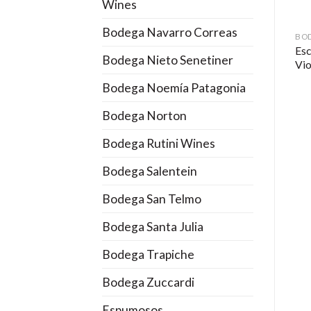
Wines
Bodega Navarro Correas
ODEGA ESCORIHUELA GASCÓN
BODEGA ESCORIHUELA GASCÓN
BODEGA ESCORIHUELA GASCÓN
Circus Escorihuela Malbec
*ALTA GAMA* Pequeñas
Esc
Bodega Nieto Senetiner
2016
Producciones Escorihuela
Vio
Gascón Malbec 2019
Bodega Noemía Patagonia
Bodega Norton
Bodega Rutini Wines
Bodega Salentein
Bodega San Telmo
Bodega Santa Julia
Bodega Trapiche
Bodega Zuccardi
Espumosos