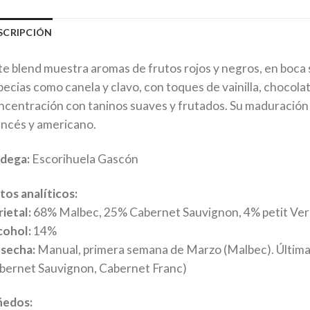
SCRIPCIÓN
te blend muestra aromas de frutos rojos y negros, en boca 
pecias como canela y clavo, con toques de vainilla, chocolat
ncentración con taninos suaves y frutados. Su maduración 
ancés y americano.
dega:
Escorihuela Gascón
tos analíticos:
ietal:
68% Malbec, 25% Cabernet Sauvignon, 4% petit Ver
cohol:
14%
secha:
Manual, primera semana de Marzo (Malbec). Última 
bernet Sauvignon, Cabernet Franc)
ñedos: