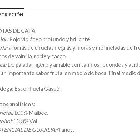
SCRIPCIÓN
TAS DE CATA
lor:
Rojo violáceo profundo y brillante.
riz:
aromas de ciruelas negras y moras y mermeladas de fr
os de vainilla, roble y cacao.
ca:
De paladar ligero y amable con taninos redondos y acid
 un importante sabor frutal en medio de boca. Final medio d
dega:
Escorihuela Gascón
tos analíticos:
ietal:
100% Malbec.
cohol:
13,8% Vol
TENCIAL DE GUARDA:
4 años.