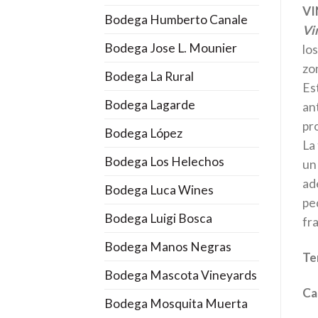
VI
Bodega Humberto Canale
Vi
Bodega Jose L. Mounier
lo
zon
Bodega La Rural
Es
Bodega Lagarde
an
pr
Bodega López
La
Bodega Los Helechos
un
ad
Bodega Luca Wines
pe
Bodega Luigi Bosca
fr
Bodega Manos Negras
Te
Bodega Mascota Vineyards
Ca
Bodega Mosquita Muerta