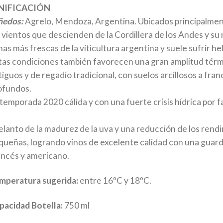
NIFICACIÓN
ñedos:
Agrelo, Mendoza, Argentina. Ubicados principalment
s vientos que descienden de la Cordillera de los Andes y su 
as más frescas de la viticultura argentina y suele sufrir he
tas condiciones también favorecen una gran amplitud térmi
tiguos y de regadío tradicional, con suelos arcillosos a fr
ofundos.
 temporada 2020 cálida y con una fuerte crisis hídrica por f
elanto de la madurez de la uva y una reducción de los rendi
queñas, logrando vinos de excelente calidad con una guard
ancés y americano.
mperatura sugerida:
entre 16ºC y 18ºC.
pacidad Botella:
750 ml