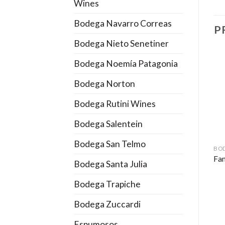
Wines
Bodega Navarro Correas
P
Bodega Nieto Senetiner
Bodega Noemía Patagonia
Bodega Norton
Bodega Rutini Wines
Bodega Salentein
Bodega San Telmo
ODEGA ESCORIHUELA GASCÓN
BODEGA ESCORIHUELA GASCÓN
BODEGA ESCORIHUELA GASCÓN
*ALTA GAMA*
*ALTA GAMA* Familia
Fam
Bodega Santa Julia
Escorihuela Gascón Gran
Gascón Roble Malbec
Reserva Malbec 2014
2023
Bodega Trapiche
Bodega Zuccardi
Espumosos