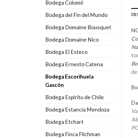
Bodega Colomé
Bodega del Fin del Mundo
DE
Bodega Domaine Bousquet
NO
Co
Bodega Domaine Nico
Na
Bodega El Esteco
ton
Bo
Bodega Ernesto Catena
de
Bodega Escorihuela
Gascón
Bo
Bodega Espíritu de Chile
Da
Bodega Estancia Mendoza
Var
Al
Bodega Etchart
PO
Bodega Finca Flichman