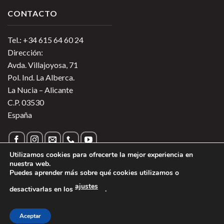
CONTACTO
Tel.: +34 615 64 60 24
Dirección:
Avda. Villajoyosa, 71
Pol. Ind. La Alberca.
La Nucia – Alicante
C.P. 03530
España
Utilizamos cookies para ofrecerte la mejor experiencia en
nuestra web.
Puedes aprender más sobre qué cookies utilizamos o
Política de Privacidad
|
Política de Cookies
|
Más información
ajustes
desactivarlas en los
.
sobre las Cookies
|
Aviso Legal
1
Copyright 2026 ©
Vinos de Argentina
- Todos los derechos
Aceptar
reservados - Región Sur Alimentos SL.