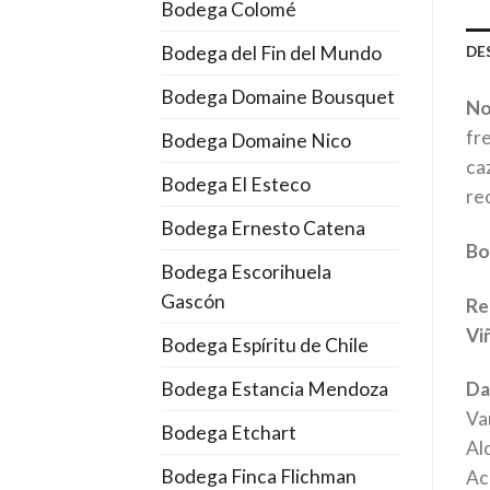
Bodega Colomé
Bodega del Fin del Mundo
DE
Bodega Domaine Bousquet
No
fr
Bodega Domaine Nico
ca
Bodega El Esteco
re
Bodega Ernesto Catena
Bo
Bodega Escorihuela
Gascón
Re
Vi
Bodega Espíritu de Chile
Bodega Estancia Mendoza
Da
Va
Bodega Etchart
Al
Bodega Finca Flichman
Aci