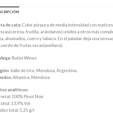
SCRIPCIÓN
ta de cata:
Color púrpura de media intensidad con matices r
escas(cereza, frutilla, arándanos) unidos a otros más comp
za, ahumados, cuero y tabaco. En el paladar deja una sensac
cuerdo de frutas secas(avellana).
dega:
Rutini Wines
gión:
Valle de Uco, Mendoza, Argentina.
ñedos:
Altamira, Mendoza
tos analíticos:
rietal: 100% Pinot Noir.
cohol: 13,9% Vol
dez total: 5,25 g/l