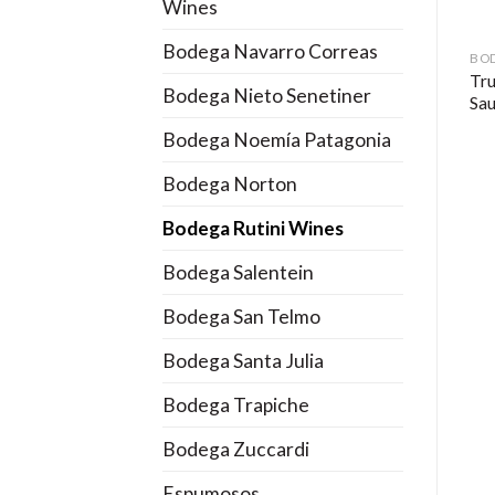
Wines
Bodega Navarro Correas
BODEGA RUTINI WINES
BODEGA RUTINI WINES
BOD
Rutini Cabernet – Malbec
*ALTA GAMA* Rutini
Tr
Bodega Nieto Senetiner
2016
Antología XLI 2014
Sa
Bodega Noemía Patagonia
Bodega Norton
Bodega Rutini Wines
Bodega Salentein
Bodega San Telmo
Bodega Santa Julia
Bodega Trapiche
Bodega Zuccardi
Espumosos