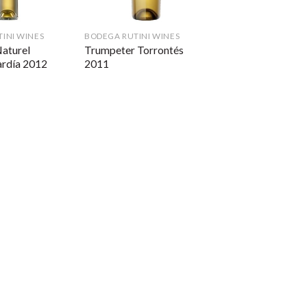
INI WINES
BODEGA RUTINI WINES
aturel
Trumpeter Torrontés
ardía 2012
2011