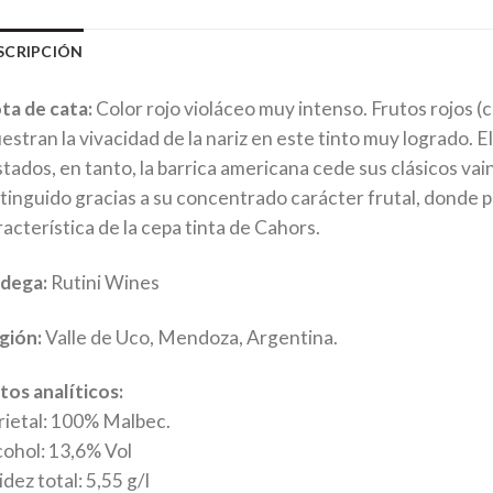
SCRIPCIÓN
ta de cata:
Color rojo violáceo muy intenso. Frutos rojos (c
stran la vivacidad de la nariz en este tinto muy logrado. El
tados, en tanto, la barrica americana cede sus clásicos vain
stinguido gracias a su concentrado carácter frutal, donde p
acterística de la cepa tinta de Cahors.
dega:
Rutini Wines
gión:
Valle de Uco, Mendoza, Argentina.
tos analíticos:
rietal: 100% Malbec.
cohol: 13,6% Vol
dez total: 5,55 g/l