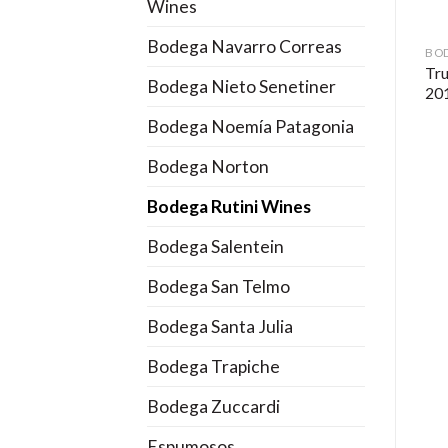
Wines
Bodega Navarro Correas
BODEGA RUTINI WINES
BODEGA RUTINI WINES
BOD
Rutini Cabernet
Tru
Trumpeter Merlot 2015
Bodega Nieto Senetiner
Sauvignon 2013
20
Bodega Noemía Patagonia
Bodega Norton
Bodega Rutini Wines
Bodega Salentein
Bodega San Telmo
Bodega Santa Julia
Bodega Trapiche
Bodega Zuccardi
Espumosos