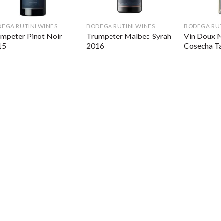
EGA RUTINI WINES
BODEGA RUTINI WINES
BODEGA RUT
mpeter Pinot Noir
Trumpeter Malbec-Syrah
Vin Doux N
15
2016
Cosecha T