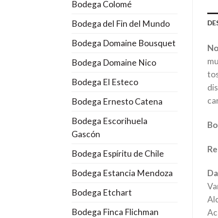
Bodega Colomé
Bodega del Fin del Mundo
DE
Bodega Domaine Bousquet
No
mue
Bodega Domaine Nico
tos
Bodega El Esteco
di
car
Bodega Ernesto Catena
Bodega Escorihuela
Bo
Gascón
Re
Bodega Espíritu de Chile
Bodega Estancia Mendoza
Da
Va
Bodega Etchart
Al
Bodega Finca Flichman
Aci