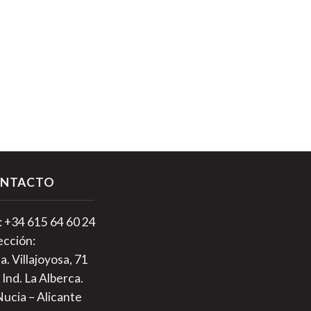
NTACTO
.: +34 615 64 60 24
ección:
a. Villajoyosa, 71
 Ind. La Alberca.
Nucia – Alicante