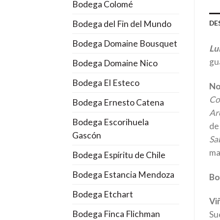
Bodega Colomé
Bodega del Fin del Mundo
DE
Bodega Domaine Bousquet
Lu
gua
Bodega Domaine Nico
Bodega El Esteco
No
Co
Bodega Ernesto Catena
Ar
Bodega Escorihuela
de 
Gascón
Sa
mad
Bodega Espíritu de Chile
Bodega Estancia Mendoza
Bo
Bodega Etchart
Vi
Bodega Finca Flichman
Su