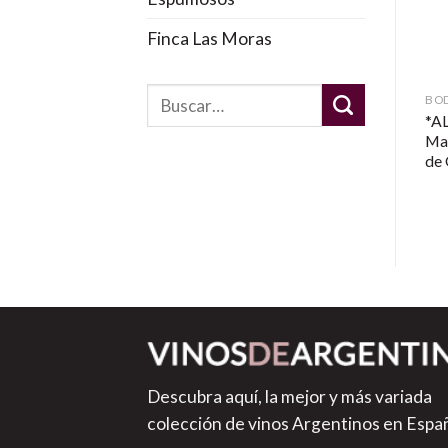
Finca Las Moras
BODEGA LUIGI BOSCA
BODEGA LUIGI BOSCA
BOD
.C
*ALTA GAMA* Finca Los
Luigi Bosca Syrah Reserva
*A
Nobles Malbec Verdot
2009
Ma
field blend 2018 en
de
Mundial de Qatar 2022
Descubra aquí, la mejor y más variada
colección de vinos Argentinos en Espa