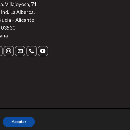
a. Villajoyosa, 71
 Ind. La Alberca.
Nucia – Alicante
. 03530
aña
s
|
Aviso Legal
Aceptar
Sur Alimentos SL.