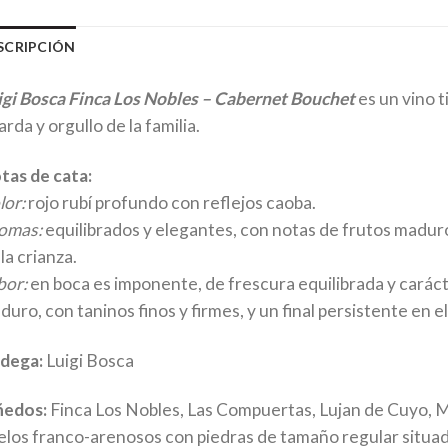
SCRIPCIÓN
igi Bosca Finca Los Nobles – Cabernet Bouchet
es un vino t
rda y orgullo de la familia.
tas de cata:
lor:
rojo rubí profundo con reflejos caoba.
omas:
equilibrados y elegantes, con notas de frutos madu
la crianza.
bor:
en boca es imponente, de frescura equilibrada y carác
uro, con taninos finos y firmes, y un final persistente en e
dega:
Luigi Bosca
ñedos:
Finca Los Nobles, Las Compuertas, Lujan de Cuyo, 
elos franco-arenosos con piedras de tamaño regular situa