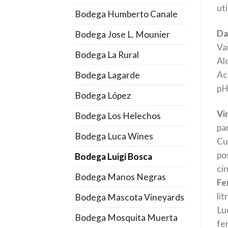
uti
Bodega Humberto Canale
Da
Bodega Jose L. Mounier
Va
Bodega La Rural
Al
Aci
Bodega Lagarde
pH
Bodega López
Vin
Bodega Los Helechos
par
Bodega Luca Wines
Cu
po
Bodega Luigi Bosca
ci
Bodega Manos Negras
Fe
li
Bodega Mascota Vineyards
Lu
Bodega Mosquita Muerta
fe