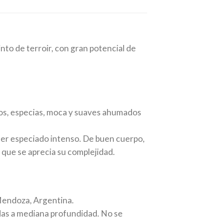
into de terroir, con gran potencial de
ros, especias, moca y suaves ahumados
ter especiado intenso. De buen cuerpo,
l que se aprecia su complejidad.
Mendoza, Argentina.
das a mediana profundidad. No se