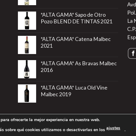
Avd
Pol.
*ALTA GAMA* Sapo de Otro
La 
Pozo BLEND DE TINTAS 2021
C.P
Esp
*ALTA GAMA* Catena Malbec
2021
*ALTA GAMA* As Bravas Malbec
2016
*ALTA GAMA* Luca Old Vine
Malbec 2019
para ofrecerte la mejor experiencia en nuestra web.
rivacidad
|
Política de Cookies
|
Más información sobre las Cookie
ajustes
s sobre qué cookies utilizamos o desactivarlas en los
.
6 ©
Vinos de Argentina
- Todos los derechos reservados - Región 