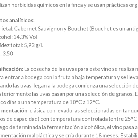
lizan herbicidas químicos en la finca y se usan prácticas or
tos analíticos:
rietal: Cabernet Sauvignon y Bouchet (Bouchet es un antig
cohol: 14,3% Vol
dez total: 5,93 g/l.
: 3,50
ificación:
La cosecha de las uvas para este vino se realiz
a entrar a bodega con la fruta a baja temperatura y se lleva
ando las uvas llegan a la bodega comienza una selección de 
steriormente las uvas pasan por una selección de granos. E
nco días a una temperatura de 10°C a 12°C.
rmentación:
clásica con levaduras seleccionadas en tanqu
tros de capacidad) con temperatura controlada (entre 25°C 
ego de terminada la fermentación alcohólica, el vino pasa a
rmentación maloláctica y se cría durante 18 meses. Estabiliz