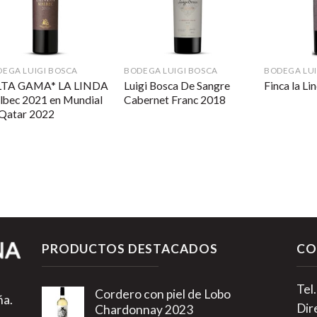
EGA LUIGI BOSCA
BODEGA LUIGI BOSCA
BODEGA LUI
LTA GAMA* LA LINDA
Luigi Bosca De Sangre
Finca la Li
lbec 2021 en Mundial
Cabernet Franc 2018
 Qatar 2022
PRODUCTOS DESTACADOS
CO
Tel
Cordero con piel de Lobo
ña.
Dir
Chardonnay 2023