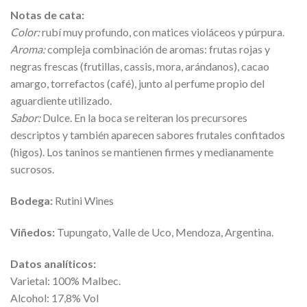
Notas de cata:
Color:
rubí muy profundo, con matices violáceos y púrpura.
Aroma:
compleja combinación de aromas: frutas rojas y
negras frescas (frutillas, cassis, mora, arándanos), cacao
amargo, torrefactos (café), junto al perfume propio del
aguardiente utilizado.
Sabor:
Dulce. En la boca se reiteran los precursores
descriptos y también aparecen sabores frutales confitados
(higos). Los taninos se mantienen firmes y medianamente
sucrosos.
Bodega:
Rutini Wines
Viñedos:
Tupungato, Valle de Uco, Mendoza, Argentina.
Datos analíticos:
Varietal: 100% Malbec.
Alcohol: 17,8% Vol