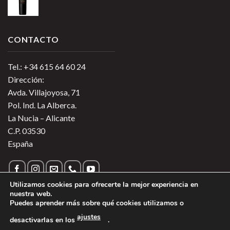
CONTACTO
Tel.: +34 615 64 60 24
Dirección:
Avda. Villajoyosa, 71
Pol. Ind. La Alberca.
La Nucia – Alicante
C.P. 03530
España
Utilizamos cookies para ofrecerte la mejor experiencia en
nuestra web.
Puedes aprender más sobre qué cookies utilizamos o
Política de Privacidad
|
Política de Cookies
|
Más información
ajustes
desactivarlas en los
.
sobre las Cookies
|
Aviso Legal
1