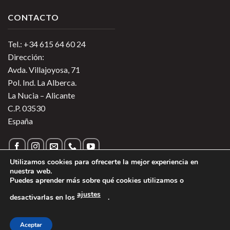
CONTACTO
Tel.: +34 615 64 60 24
Dirección:
Avda. Villajoyosa, 71
Pol. Ind. La Alberca.
La Nucia – Alicante
C.P. 03530
España
Utilizamos cookies para ofrecerte la mejor experiencia en
nuestra web.
Puedes aprender más sobre qué cookies utilizamos o
Política de Privacidad
|
Política de Cookies
|
Más información
ajustes
desactivarlas en los
.
sobre las Cookies
|
Aviso Legal
1
Copyright 2026 ©
Vinos de Argentina
- Todos los derechos
Aceptar
reservados - Región Sur Alimentos SL.