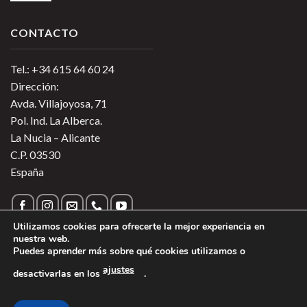
CONTACTO
Tel.: +34 615 64 60 24
Dirección:
Avda. Villajoyosa, 71
Pol. Ind. La Alberca.
La Nucia – Alicante
C.P. 03530
España
Utilizamos cookies para ofrecerte la mejor experiencia en
nuestra web.
Puedes aprender más sobre qué cookies utilizamos o
Política de Privacidad
|
Política de Cookies
|
Más información
ajustes
desactivarlas en los
.
sobre las Cookies
|
Aviso Legal
1
Copyright 2026 ©
Vinos de Argentina
- Todos los derechos