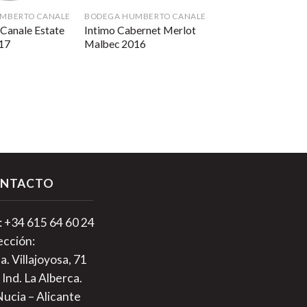
MBERTO CANALE
BODEGA HUMBERTO CANALE
Canale Estate
Intimo Cabernet Merlot
17
Malbec 2016
NTACTO
.: +34 615 64 60 24
ección:
a. Villajoyosa, 71
 Ind. La Alberca.
Nucia – Alicante