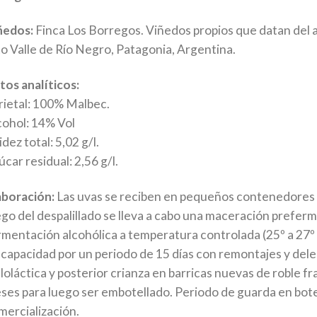
ñedos:
Finca Los Borregos. Viñedos propios que datan del 
to Valle de Río Negro, Patagonia, Argentina.
tos analíticos:
rietal: 100% Malbec.
cohol: 14% Vol
dez total: 5,02 g/l.
car residual: 2,56 g/l.
aboración:
Las uvas se reciben en pequeños contenedores y 
ego del despalillado se lleva a cabo una maceración preferm
rmentación alcohólica a temperatura controlada (25º a 27º
 capacidad por un periodo de 15 días con remontajes y del
loláctica y posterior crianza en barricas nuevas de roble f
ses para luego ser embotellado. Periodo de guarda en bote
mercialización.