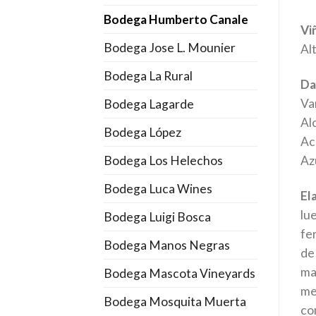
Bodega Humberto Canale
Vi
Bodega Jose L. Mounier
Al
Bodega La Rural
Da
Va
Bodega Lagarde
Al
Bodega López
Aci
Bodega Los Helechos
Azú
Bodega Luca Wines
El
lu
Bodega Luigi Bosca
fe
Bodega Manos Negras
de
ma
Bodega Mascota Vineyards
me
Bodega Mosquita Muerta
co