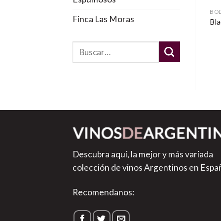
BODEGA HUMBERTO CANALE
BO
Finca Las Moras
Humberto Canale Extra
Bla
Brut
Descubra aquí, la mejor y más variada
colección de vinos Argentinos en Espa
Recomendanos: