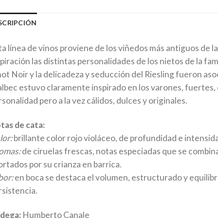
SCRIPCIÓN
ta línea de vinos proviene de los viñedos más antiguos de
piración las distintas personalidades de los nietos de la fam
ot Noir y la delicadeza y seducción del Riesling fueron asoc
lbec estuvo claramente inspirado en los varones, fuertes,
sonalidad pero a la vez cálidos, dulces y originales.
tas de cata:
lor:
brillante color rojo violáceo, de profundidad e intensida
omas:
de ciruelas frescas, notas especiadas que se combina
ortados por su crianza en barrica.
bor:
en boca se destaca el volumen, estructurado y equilibr
rsistencia.
dega:
Humberto Canale