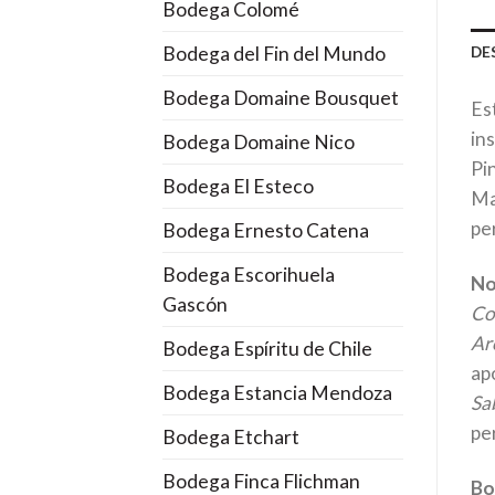
Bodega Colomé
Bodega del Fin del Mundo
DE
Bodega Domaine Bousquet
Es
ins
Bodega Domaine Nico
Pin
Bodega El Esteco
Ma
per
Bodega Ernesto Catena
Bodega Escorihuela
No
Gascón
Co
Ar
Bodega Espíritu de Chile
ap
Bodega Estancia Mendoza
Sa
pe
Bodega Etchart
Bodega Finca Flichman
Bo