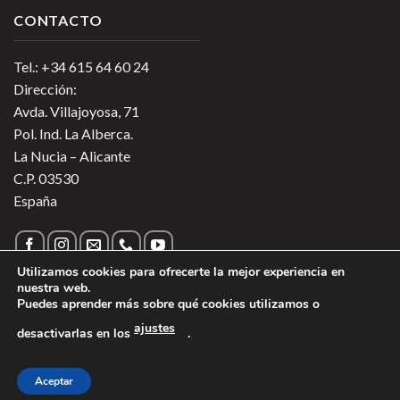
CONTACTO
Tel.: +34 615 64 60 24
Dirección:
Avda. Villajoyosa, 71
Pol. Ind. La Alberca.
La Nucia – Alicante
C.P. 03530
España
Utilizamos cookies para ofrecerte la mejor experiencia en
nuestra web.
Puedes aprender más sobre qué cookies utilizamos o
Política de Privacidad
|
Política de Cookies
|
Más información
ajustes
desactivarlas en los
.
sobre las Cookies
|
Aviso Legal
1
Copyright 2026 ©
Vinos de Argentina
- Todos los derechos
Aceptar
reservados - Región Sur Alimentos SL.