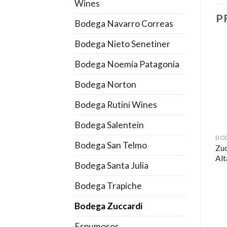
Wines
P
Bodega Navarro Correas
Bodega Nieto Senetiner
Bodega Noemía Patagonia
Bodega Norton
Bodega Rutini Wines
Bodega Salentein
BODEGA EL ESTECO
BODEGA ESCORIHUELA GASCÓN
BO
Bodega San Telmo
Don David Reserve
*ALTA GAMA*
Zuc
Malbec 2021
Escorihuela Gascón Gran
Al
Bodega Santa Julia
Reserva Malbec 2019
Bodega Trapiche
Bodega Zuccardi
Espumosos