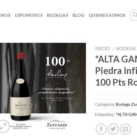
INOS
ESPUMOSOS
BODEGAS
BLOG
QUIENES SOMOS
INICIO
/
BODEGA 
*ALTA GAM
Piedra Inf
100 Pts R
Categoría:
Bodega Zu
Etiquetas:
*ALTA GA