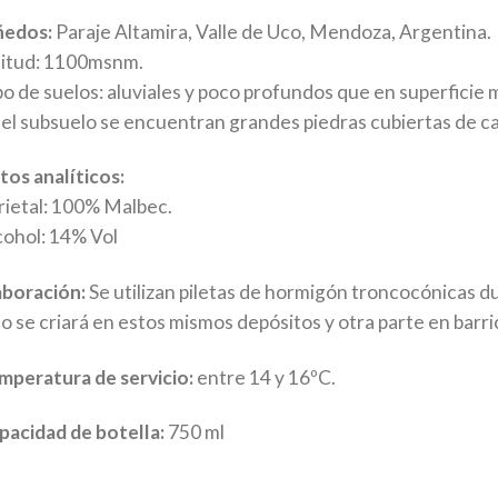
ñedos:
Paraje Altamira, Valle de Uco, Mendoza, Argentina.
titud: 1100msnm.
po de suelos: aluviales y poco profundos que en superficie
 el subsuelo se encuentran grandes piedras cubiertas de ca
tos analíticos:
rietal: 100% Malbec.
cohol: 14% Vol
aboración:
Se utilizan piletas de hormigón troncocónicas d
no se criará en estos mismos depósitos y otra parte en barri
mperatura de servicio:
entre 14 y 16ºC.
pacidad de botella:
750 ml