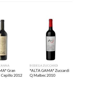
EANNA
BODEGA ZUCCARDI
MA* Gran
*ALTA GAMA* Zuccardi
 Cepillo 2012
Q Malbec 2010