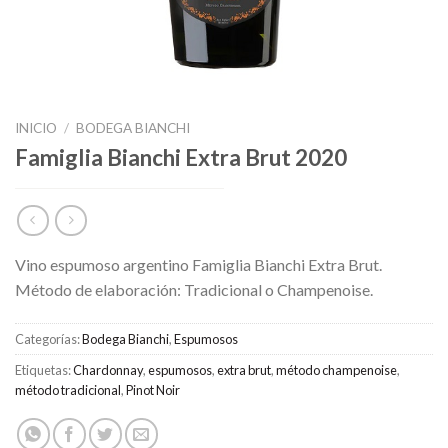
INICIO
/
BODEGA BIANCHI
Famiglia Bianchi Extra Brut 2020
Vino espumoso argentino Famiglia Bianchi Extra Brut.
Método de elaboración: Tradicional o Champenoise.
Categorías:
Bodega Bianchi
,
Espumosos
Etiquetas:
Chardonnay
,
espumosos
,
extra brut
,
método champenoise
,
método tradicional
,
Pinot Noir