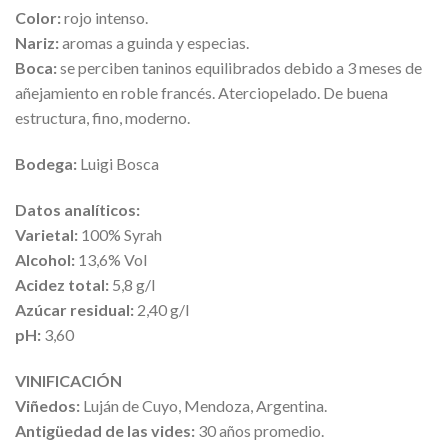
Color:
rojo intenso.
Nariz:
aromas a guinda y especias.
Boca:
se perciben taninos equilibrados debido a 3 meses de
añejamiento en roble francés. Aterciopelado. De buena
estructura, fino, moderno.
Bodega:
Luigi Bosca
Datos analíticos:
Varietal:
100% Syrah
Alcohol:
13,6% Vol
Acidez total:
5,8 g/l
Azúcar residual:
2,40 g/l
pH:
3,60
VINIFICACIÓN
Viñedos:
Luján de Cuyo, Mendoza, Argentina.
Antigüedad de las vides:
30 años promedio.