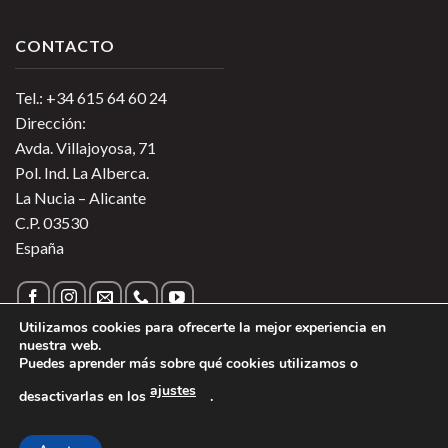
CONTACTO
Tel.: +34 615 64 60 24
Dirección:
Avda. Villajoyosa, 71
Pol. Ind. La Alberca.
La Nucia – Alicante
C.P. 03530
España
Utilizamos cookies para ofrecerte la mejor experiencia en
nuestra web.
Puedes aprender más sobre qué cookies utilizamos o
Política de Privacidad
|
Política de Cookies
|
Más información
ajustes
desactivarlas en los
.
sobre las Cookies
|
Aviso Legal
1
Copyright 2026 ©
Vinos de Argentina
- Todos los derechos