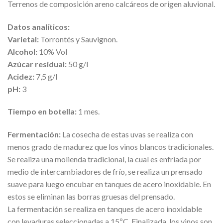
Terrenos de composición areno calcáreos de origen aluvional.
Datos analíticos:
Varietal:
Torrontés y Sauvignon.
Alcohol:
10% Vol
Azúcar residual:
50 g/l
Acidez:
7,5 g/l
pH:
3
Tiempo en botella:
1 mes.
Fermentación:
La cosecha de estas uvas se realiza con
menos grado de madurez que los vinos blancos tradicionales.
Se realiza una molienda tradicional, la cual es enfriada por
medio de intercambiadores de frío, se realiza un prensado
suave para luego encubar en tanques de acero inoxidable. En
estos se eliminan las borras gruesas del prensado.
La fermentación se realiza en tanques de acero inoxidable
con levaduras seleccionadas a 15ºC. Finalizada, los vinos son