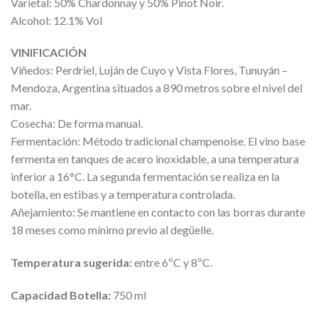
Varietal: 50% Chardonnay y 50% Pinot Noir.
Alcohol: 12.1% Vol
VINIFICACIÓN
Viñedos: Perdriel, Luján de Cuyo y Vista Flores, Tunuyán –
Mendoza, Argentina situados a 890 metros sobre el nivel del
mar.
Cosecha: De forma manual.
Fermentación: Método tradicional champenoise. El vino base
fermenta en tanques de acero inoxidable, a una temperatura
inferior a 16°C. La segunda fermentación se realiza en la
botella, en estibas y a temperatura controlada.
Añejamiento: Se mantiene en contacto con las borras durante
18 meses como mínimo previo al degüelle.
Temperatura sugerida:
entre 6ºC y 8ºC.
Capacidad Botella:
750 ml